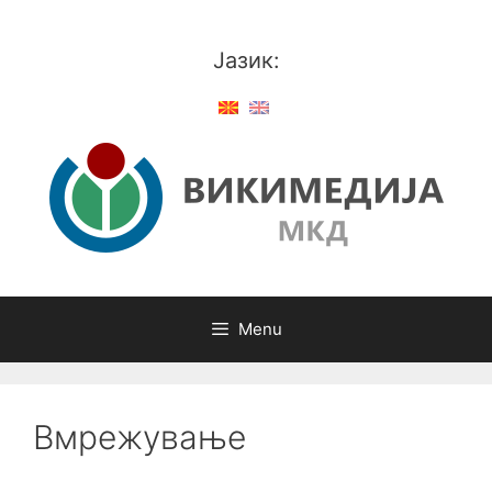
Skip
to
Јазик:
content
Menu
Вмрежување