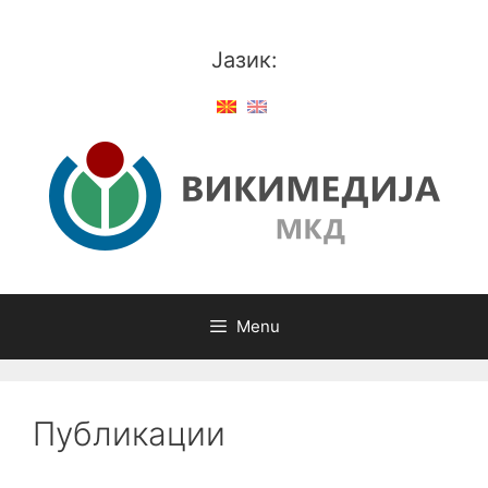
Skip
to
Јазик:
content
Menu
Публикации