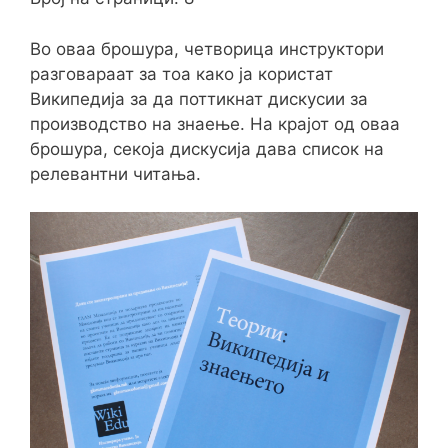
Во оваа брошура, четворица инструктори
разговараат за тоа како ја користат
Википедија за да поттикнат дискусии за
производство на знаење. На крајот од оваа
брошура, секоја дискусија дава список на
релевантни читања.