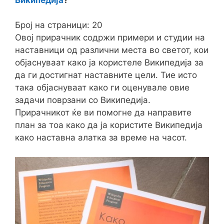
Број на страници: 20
Овој прирачник содржи примери и студии на
наставници од различни места во светот, кои
објаснуваат како ја користеле Википедија за
да ги достигнат наставните цели. Тие исто
така објаснуваат како ги оценувале овие
задачи поврзани со Википедија.
Прирачникот ќе ви помогне да направите
план за тоа како да ја користите Википедија
како наставна алатка за време на часот.