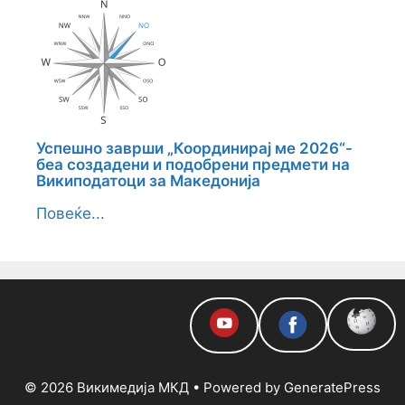
Успешно заврши „Координирај ме 2026“-
беа создадени и подобрени предмети на
Википодатоци за Македонија
Повеќе...
© 2026 Викимедија МКД
• Powered by
GeneratePress