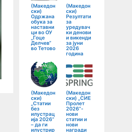
(Македон
(Македон
ски)
ски)
Одржана
Резултати
обука за
за
наставни
уредувач
ци во ОУ
ки денови
„Гоце
и викенди
Делчев“
за јуни
во Тетово
2026
година
(Македон
(Македон
ски)
ски) „СИЕ
„Статии
Пролет
без
2026“-
илустрац
нови
ија 2026“
статии и
– да ги
нови
илустрир
награди