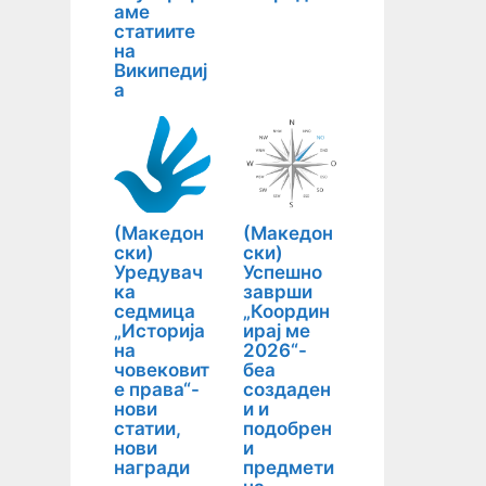
аме
статиите
на
Википедиј
а
(Македон
(Македон
ски)
ски)
Уредувач
Успешно
ка
заврши
седмица
„Координ
„Историја
ирај ме
на
2026“-
човековит
беа
е права“-
создаден
нови
и и
статии,
подобрен
нови
и
награди
предмети