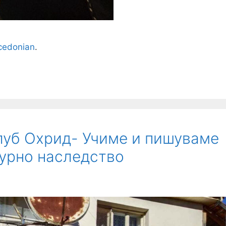
edonian
.
луб Охрид- Учиме и пишуваме
турно наследство