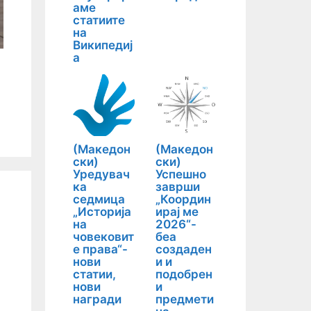
аме
статиите
на
Википедиј
а
(Македон
(Македон
ски)
ски)
Уредувач
Успешно
ка
заврши
седмица
„Координ
„Историја
ирај ме
на
2026“-
човековит
беа
е права“-
создаден
нови
и и
статии,
подобрен
нови
и
награди
предмети