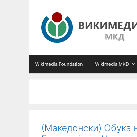
Skip
to
content
Wikimedia Foundation
Wikimedia MKD
(Македонски) Обука 