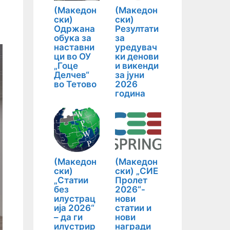
(Македон
(Македон
ски)
ски)
Одржана
Резултати
обука за
за
наставни
уредувач
ци во ОУ
ки денови
„Гоце
и викенди
Делчев“
за јуни
во Тетово
2026
година
(Македон
(Македон
ски)
ски) „СИЕ
„Статии
Пролет
без
2026“-
илустрац
нови
ија 2026“
статии и
– да ги
нови
илустрир
награди