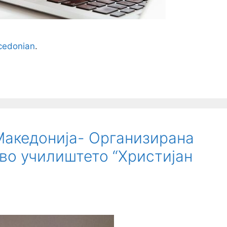
edonian
.
Македонија- Организирана
 во училиштето “Христијан