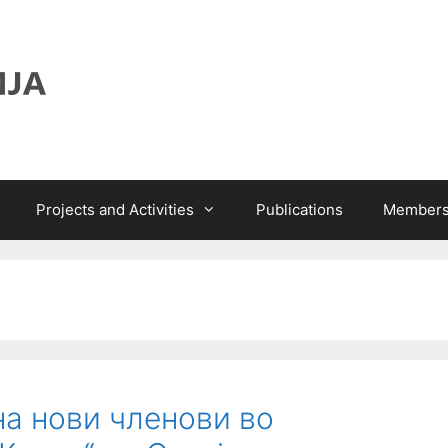
Projects and Activities
Publications
Members
на нови членови во