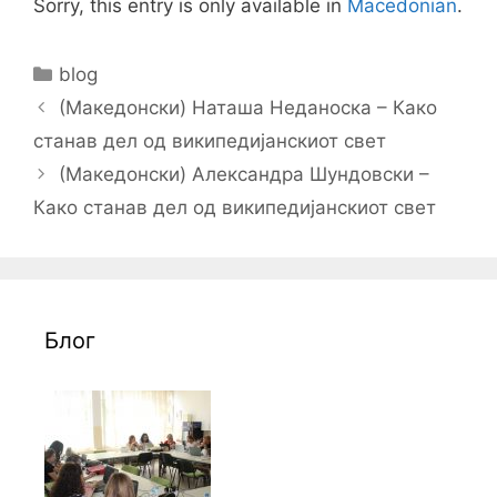
Sorry, this entry is only available in
Macedonian
.
Categories
blog
Post
(Македонски) Наташа Неданоска – Како
navigation
станав дел од википедијанскиот свет
(Македонски) Александра Шундовски –
Како станав дел од википедијанскиот свет
Блог