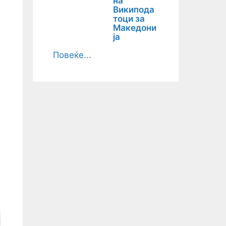
на
Википода
тоци за
Македони
ја
Повеќе...