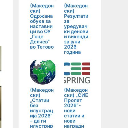
(Македон
(Македон
ски)
ски)
Одржана
Резултати
обука за
за
наставни
уредувач
ци во ОУ
ки денови
„Гоце
и викенди
Делчев“
за јуни
во Тетово
2026
година
(Македон
(Македон
ски)
ски) „СИЕ
„Статии
Пролет
без
2026“-
илустрац
нови
ија 2026“
статии и
– да ги
нови
илустрир
награди