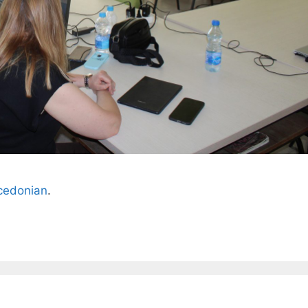
edonian
.