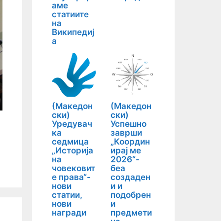
аме
статиите
на
Википедиј
а
(Македон
(Македон
ски)
ски)
Уредувач
Успешно
ка
заврши
седмица
„Координ
„Историја
ирај ме
на
2026“-
човековит
беа
е права“-
создаден
нови
и и
статии,
подобрен
нови
и
награди
предмети