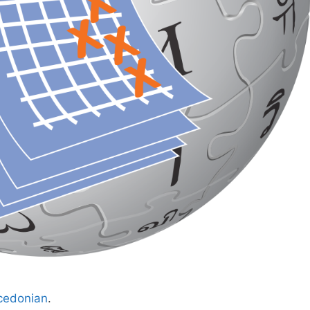
edonian
.