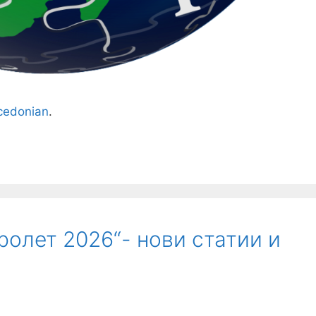
edonian
.
ролет 2026“- нови статии и