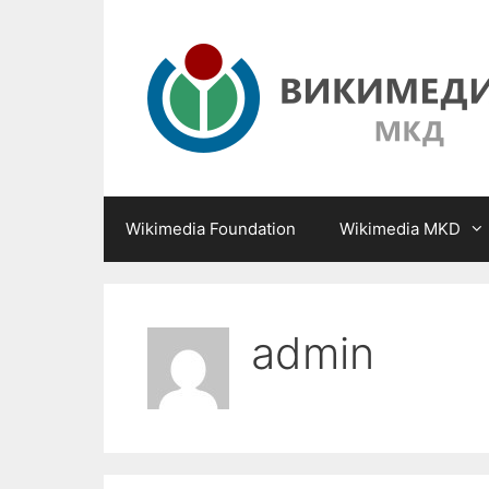
Skip
to
content
Wikimedia Foundation
Wikimedia MKD
admin