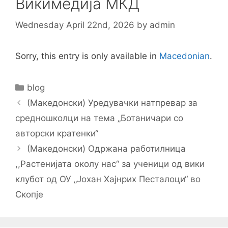
Викимедија МКД
Wednesday April 22nd, 2026
by
admin
Sorry, this entry is only available in
Macedonian
.
Categories
blog
Post
(Македонски) Уредувачки натпревар за
navigation
средношколци на тема „Ботаничари со
авторски кратенки“
(Македонски) Одржана работилница
,,Растенијата околу нас“ за ученици од вики
клубот од ОУ „Јохан Хајнрих Песталоци“ во
Скопје