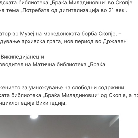
адската библиотека „Браќа Миладиновци“ во Скопје
а тема „Потребата од дигитализација во 21 век“.
тор во Музеј на македонската борба Скопје, –
едување архивска граѓа, нов период во Државен
 Википедијанец и
оводител на Матична библиотека „Браќа
ужението за умножување на слободни содржини
ата библиотека „Браќа Миладиновци“ од Скопје, а п
циклопедија Википедија.