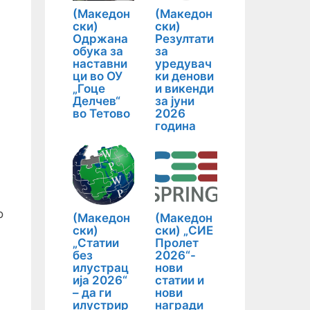
(Македон
(Македон
ски)
ски)
Одржана
Резултати
обука за
за
наставни
уредувач
ци во ОУ
ки денови
„Гоце
и викенди
Делчев“
за јуни
во Тетово
2026
година
о
(Македон
(Македон
ски)
ски) „СИЕ
„Статии
Пролет
без
2026“-
илустрац
нови
ија 2026“
статии и
– да ги
нови
илустрир
награди