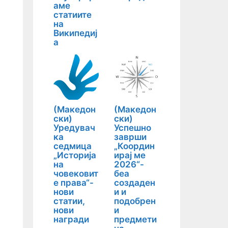
аме
статиите
на
Википедиј
а
(Македон
(Македон
ски)
ски)
Уредувач
Успешно
ка
заврши
седмица
„Координ
„Историја
ирај ме
на
2026“-
човековит
беа
е права“-
создаден
нови
и и
статии,
подобрен
нови
и
награди
предмети