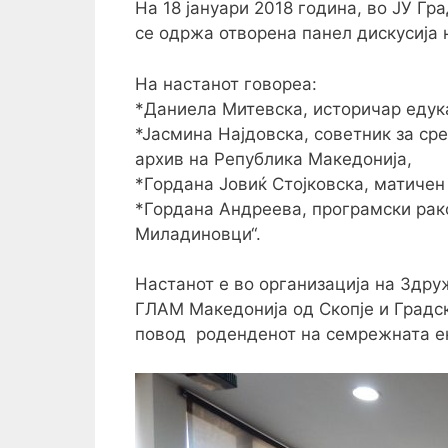
На 18 јануари 2018 година, во ЈУ Гр
се одржa отворена панел дискусија н
На настанот говорea:
*Даниела Митевска, историчар едука
*Јасмина Најдовска, советник за ср
архив на Република Македонија,
*Гордана Јовиќ Стојковска, матичен
*Гордана Андреева, програмски рак
Миладиновци“.
Настанот е во организација на Здр
ГЛАМ Македонија од Скопје и Градск
повод роденденот на семрежната ен