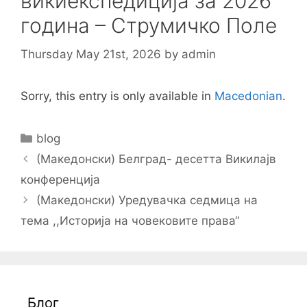
викиекспедиција за 2026
година – Струмичко Поле
Thursday May 21st, 2026
by
admin
Sorry, this entry is only available in
Macedonian
.
Categories
blog
Post
(Македонски) Белград- десетта Викилајв
navigation
конференција
(Македонски) Уредувачка седмица на
тема ,,Историја на човековите права“
Блог