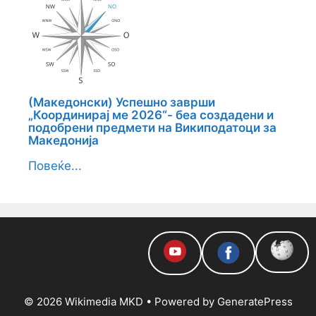
(Македонски) Успешно заврши
„Координирај ме 2026“- беа создадени и
подобрени предмети на Википодатоци за
Македонија
Повеќе...
© 2026 Wikimedia MKD
• Powered by
GeneratePress