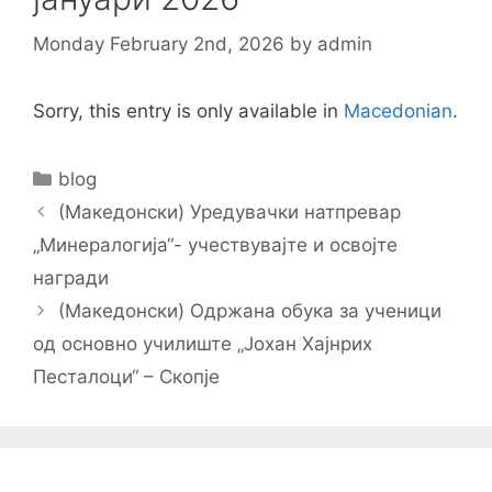
Monday February 2nd, 2026
by
admin
Sorry, this entry is only available in
Macedonian
.
Categories
blog
Post
(Македонски) Уредувачки натпревар
navigation
„Минералогија“- учествувајте и освојте
награди
(Македонски) Одржана обука за ученици
од основно училиште „Јохан Хајнрих
Песталоци“ – Скопје