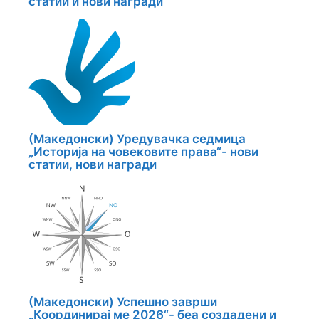
статии и нови награди
(Македонски) Уредувачка седмица
„Историја на човековите права“- нови
статии, нови награди
(Македонски) Успешно заврши
„Координирај ме 2026“- беа создадени и