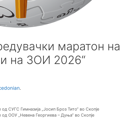
редувачки маратон на
и на ЗОИ 2026“
edonian
.
 од СУГС Гимназија „Јосип Броз Тито“ во Скопје
 од ООУ „Невена Георгиева – Дуња“ во Скопје