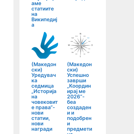
аме
статиите
на
Википедиј
а
(Македон
(Македон
ски)
ски)
Уредувач
Успешно
ка
заврши
седмица
„Координ
„Историја
ирај ме
на
2026“-
човековит
беа
е права“-
создаден
нови
и и
статии,
подобрен
нови
и
награди
предмети