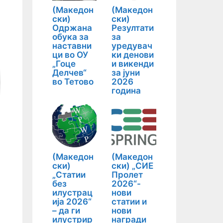
(Македон
(Македон
ски)
ски)
Одржана
Резултати
обука за
за
наставни
уредувач
ци во ОУ
ки денови
„Гоце
и викенди
Делчев“
за јуни
во Тетово
2026
година
(Македон
(Македон
ски)
ски) „СИЕ
„Статии
Пролет
без
2026“-
илустрац
нови
ија 2026“
статии и
– да ги
нови
илустрир
награди