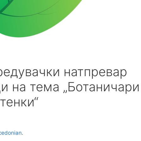
редувачки натпревар
и на тема „Ботаничари
тенки“
edonian
.