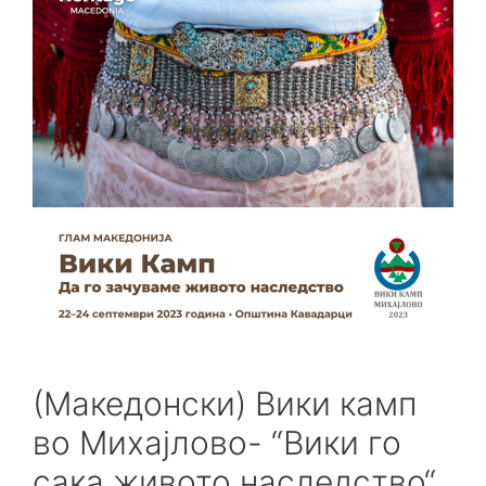
(Македонски) Вики камп
во Михајлово- “Вики го
сака живото наследство“