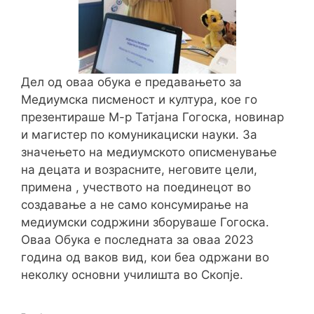
Дел од оваа обука е предавањето за
Медиумска писменост и култура, кое го
презентираше М-р Татјана Гогоска, новинар
и магистер по комуникациски науки. За
значењето на медиумското описменување
на децата и возрасните, неговите цели,
примена , учеството на поединецот во
создавање а не само консумирање на
медиумски содржини зборуваше Гогоска.
Оваа Обука е последната за оваа 2023
година од ваков вид, кои беа одржани во
неколку основни училишта во Скопје.