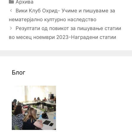
Categories
Архива
Post
Вики Клуб Охрид- Учиме и пишуваме за
navigation
нематерјално културно наследство
Резултати од повикот за пишување статии
во месец ноември 2023-Наградени статии
Блог