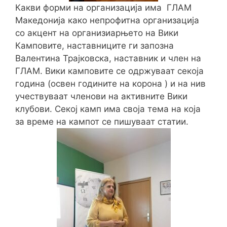
Какви форми на организација има ГЛАМ
Македонија како непрофитна организација
со акцент на организиарњето на Вики
Камповите, наставниците ги запозна
Валентина Трајковска, наставник и член на
ГЛАМ. Вики камповите се одржуваат секоја
година (освен годините на корона ) и на нив
учествуваат членови на активните Вики
клубови. Секој камп има своја тема на која
за време на кампот се пишуваат статии.