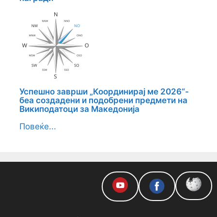
Успешно заврши „Координирај ме 2026“-
беа создадени и подобрени предмети на
Википодатоци за Македонија
Повеќе...