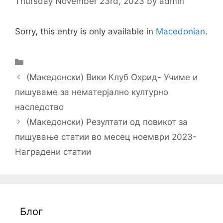
Thursday November 23rd, 2023
by
admin
Sorry, this entry is only available in
Macedonian
.
Categories
Post
(Македонски) Вики Клуб Охрид- Учиме и
navigation
пишуваме за нематерјално културно
наследство
(Македонски) Резултати од повикот за
пишување статии во месец ноември 2023-
Наградени статии
Блог