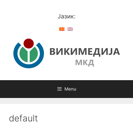
Skip
to
Јазик:
content
Menu
default