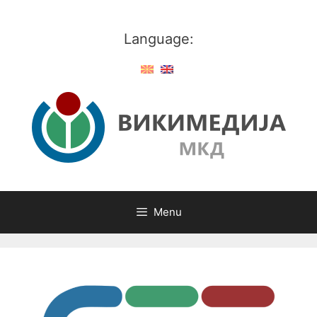
Skip
to
Language:
content
Menu