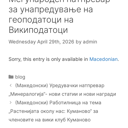
за унапредување на
геоподатоци на
Википодатоци
Wednesday April 29th, 2026
by
admin
Sorry, this entry is only available in
Macedonian
.
Categories
blog
Post
(Македонски) Уредувачки натпревар
navigation
„Минералогија“- нови статии и нови награди
(Македонски) Работилница на тема
„Растенијата околу нас: Куманово“ за
членовите на вики клуб Куманово