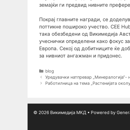
земајќи ги предвид нивните префер
Покрај главните награди, се доделув
поттикне пошироко учество.
CEE Hu
така обезбедени од
Викимедија Авст
учеснички определени како фокус за
Европа. Секој од добитниците ќе до
за нивниот ангажман и придонес.
Categories
blog
Post
Уредувачки натпревар „Минералогија“- 
navigation
Работилница на тема „Растенијата околу
© 2026 Викимедија МКД
• Powered by
Gener