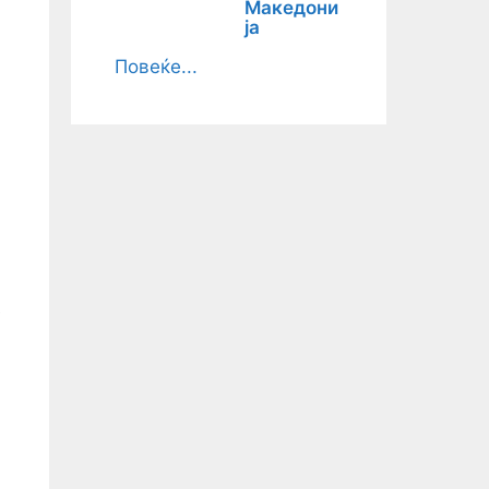
Македони
ја
Повеќе...
е