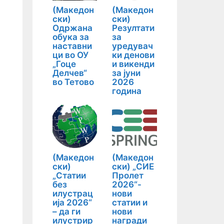
(Македон
(Македон
ски)
ски)
Одржана
Резултати
обука за
за
наставни
уредувач
ци во ОУ
ки денови
„Гоце
и викенди
Делчев“
за јуни
во Тетово
2026
година
(Македон
(Македон
ски)
ски) „СИЕ
„Статии
Пролет
без
2026“-
илустрац
нови
ија 2026“
статии и
– да ги
нови
илустрир
награди