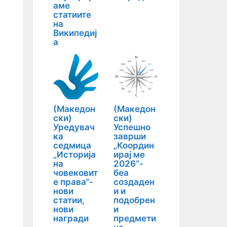
аме
статиите
на
Википедиј
а
(Македон
(Македон
ски)
ски)
Уредувач
Успешно
ка
заврши
седмица
„Координ
„Историја
ирај ме
на
2026“-
човековит
беа
е права“-
создаден
нови
и и
статии,
подобрен
нови
и
награди
предмети