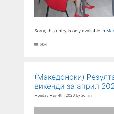
Sorry, this entry is only available in
Mac
Categories
blog
(Македонски) Резулт
викенди за април 20
Monday May 4th, 2026
by
admin