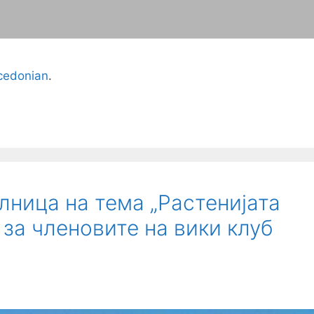
edonian
.
лница на тема „Растенијата
 за членовите на вики клуб