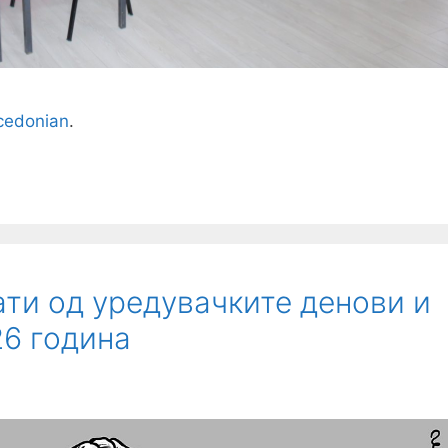
edonian
.
ати од уредувачките денови и
26 година