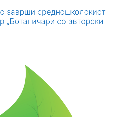
но заврши средношколскиот
р „Ботаничари со авторски