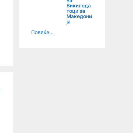
на
Википода
тоци за
Македони
ја
Повеќе...
и