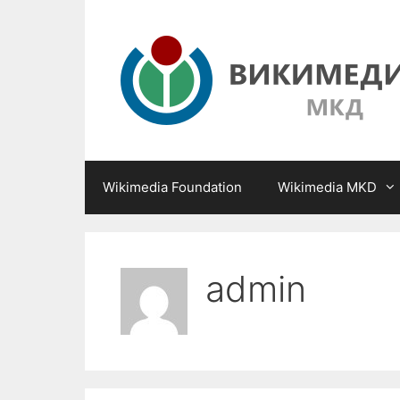
Skip
to
content
Wikimedia Foundation
Wikimedia MKD
admin