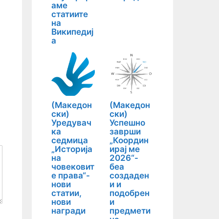
аме
статиите
на
Википедиј
а
(Македон
(Македон
ски)
ски)
Уредувач
Успешно
ка
заврши
седмица
„Координ
„Историја
ирај ме
на
2026“-
човековит
беа
е права“-
создаден
нови
и и
статии,
подобрен
нови
и
награди
предмети