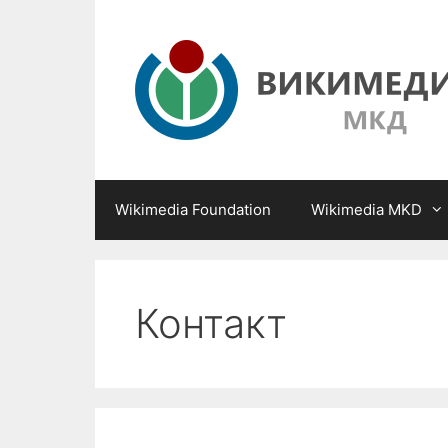
Skip
to
content
Wikimedia Foundation
Wikimedia MKD
Контакт