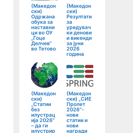
(Македон
(Македон
ски)
ски)
Одржана
Резултати
обука за
за
наставни
уредувач
ци во ОУ
ки денови
„Гоце
и викенди
Делчев“
за јуни
во Тетово
2026
година
(Македон
(Македон
ски)
ски) „СИЕ
„Статии
Пролет
без
2026“-
илустрац
нови
ија 2026“
статии и
– да ги
нови
илустрир
награди