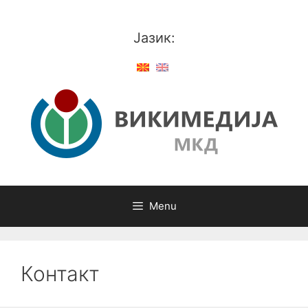
Skip
to
Јазик:
content
Menu
Контакт