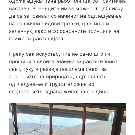
одржа едукативна работилница со практична
настава. Учениците имаа можност одблиску
да се запознаат со начинот на одгледување
на различни видови тревки, цвеќиња и
зеленчук, како и со основните принципи на
грижа за растенијата.
Преку ова искуство, тие не само што ги
проширија своите знаења за растителниот
свет, туку и развија поголема свест за
значењето на природата, одржливото
одгледување и трудот вложен во
создавањето здрава животна средина.