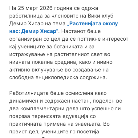
На 25 март 2026 година се одржа
работилница за членовите на Вики клуб
Демир Хисар на тема
„Растенијата околу
нас: Демир Хисар“
. Настанот беше
организиран со цел да се поттикне интересот
кај учениците за ботаниката и за
истражување на растителниот свет во
нивната локална средина, како и нивно
активно вклучување во создавање на
слободна енциклопедиска содржина.
Работилницата беше осмислена како
динамичен и содржаен настан, поделен во
два комплементарни дела што успешно ги
поврзаа теренската едукација со
практичната примена на знаењата. Во
првиот дел, учениците го посетија