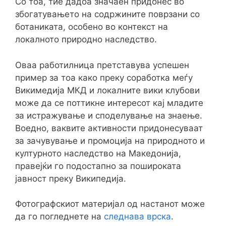
Со тоа, тие дадоа значаен придонес во
збогатувањето на содржините поврзани со
ботаниката, особено во контекст на
локалното природно наследство.
Оваа работилница претставува успешен
пример за тоа како преку соработка меѓу
Викимедија МКД и локалните вики клубови
може да се поттикне интересот кај младите
за истражување и споделување на знаење.
Воедно, ваквите активности придонесуваат
за зачувување и промоција на природното и
културното наследство на Македонија,
правејќи го подостапно за пошироката
јавност преку Википедија.
Фотографскиот материјал од настанот може
да го погледнете на
следнава врска
.