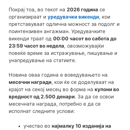
Покрај тоа, во текот на
2026 година
се
организираат и
уредувачки викенди
, кои
претставуваат одлична можност за подолг и
поинтензивен ангажман. Уредувачките
викенди траат од
00:00 часот во сабота до
23:59 часот во недела
, овозможувајќи
повеќе време за истражување, пишување и
унапредување на статиите.
Новина оваа година е воведувањето на
месечни награди
, кои ќе се доделуваат на
крајот на секој месец во форма на
купони во
вредност од 2.500 денари
. За да се освои
месечната награда, потребно е да се
исполнат следните услови:
учество во
најмалку 10 изданија на