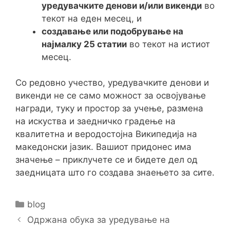
уредувачките денови и/или викенди
во
текот на еден месец, и
создавање или подобрување на
најмалку 25 статии
во текот на истиот
месец.
Со редовно учество, уредувачките денови и
викенди не се само можност за освојување
награди, туку и простор за учење, размена
на искуства и заедничко градење на
квалитетна и веродостојна Википедија на
македонски јазик. Вашиот придонес има
значење – приклучете се и бидете дел од
заедницата што го создава знаењето за сите.
Categories
blog
Post
Одржана обука за уредување на