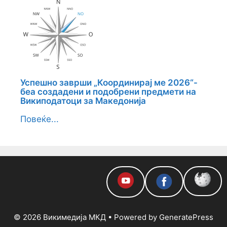
Успешно заврши „Координирај ме 2026“-
беа создадени и подобрени предмети на
Википодатоци за Македонија
Повеќе...
© 2026 Викимедија МКД
• Powered by
GeneratePress