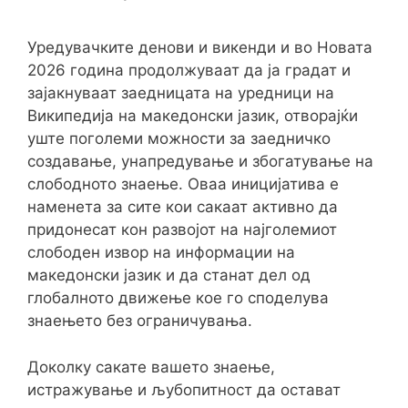
Уредувачките денови и викенди и во Новата
2026 година продолжуваат да ја градат и
зајакнуваат заедницата на уредници на
Википедија на македонски јазик, отворајќи
уште поголеми можности за заедничко
создавање, унапредување и збогатување на
слободното знаење. Оваа иницијатива е
наменета за сите кои сакаат активно да
придонесат кон развојот на најголемиот
слободен извор на информации на
македонски јазик и да станат дел од
глобалното движење кое го споделува
знаењето без ограничувања.
Доколку сакате вашето знаење,
истражување и љубопитност да остават