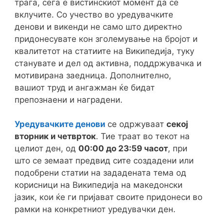
трага, сега е вистинскиот момент да се
вклучите. Со учество во уредувачките
денови и викенди не само што директно
придонесувате кон зголемување на бројот и
квалитетот на статиите на Википедија, туку
станувате и дел од активна, поддржувачка и
мотивирана заедница. Дополнително,
вашиот труд и ангажман ќе бидат
препознаени и наградени.
Уредувачките денови
се одржуваат
секој
вторник и четврток
. Тие траат во текот на
целиот ден, од
00:00 до 23:59 часот
, при
што се земаат предвид сите создадени или
подобрени статии на зададената тема од
корисници на Википедија на македонски
јазик, кои ќе ги пријават своите придонеси во
рамки на конкретниот уредувачки ден.