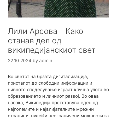
Лили Арсова – Како
станав дел од
википедијанскиот свет
22.10.2024
by
admin
Во светот на брзата дигитализација,
пристапот до слободни информации и
нивното споделување играат клучна улога во
образованието и личниот развој. Во оваа
насока, Википедија претставува еден од
најголемите и највлијателните мрежни
страници, нудејќи неограничени можности за