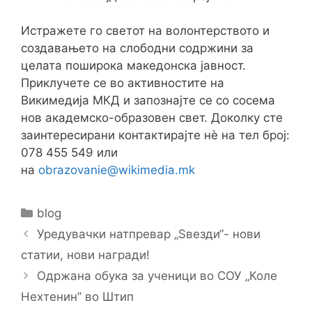
Истражете го светот на волонтерството и
создавањето на слободни содржини за
целата поширока македонска јавност.
Приклучете се во активностите на
Викимедија МКД и запознајте се со сосема
нов академско-образовен свет. Доколку сте
заинтересирани контактирајте нè на тел број:
078 455 549 или
на
obrazovanie@wikimedia.mk
Categories
blog
Post
Уредувачки натпревар „Ѕвезди“- нови
navigation
статии, нови награди!
Одржана обука за ученици во СОУ „Коле
Нехтенин” во Штип