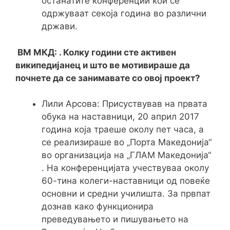
останатите конференции кои се
одржуваат секоја година во различни
држави.
ВМ МКД: . Колку години сте активен
википедијанец и што ве мотивираше да
почнете да се занимавате со овој проект?
Лили Арсова: Присуствував на првата
обука на наставници, 20 април 2017
година која траеше околу пет часа, а
се реализираше во „Порта Македонија“
во организација на „ГЛАМ Македонија“
. На конференцијата учествуваа околу
60-тина колеги-наставници од повеќе
основни и средни училишта. За првпат
дознав како функционира
преведувањето и пишувањето на