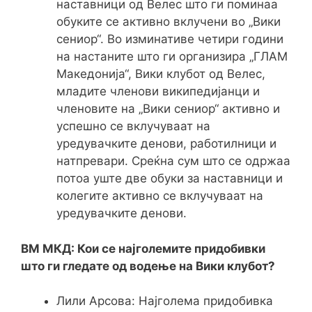
наставници од Велес што ги поминаа
обуките се активно вклучени во „Вики
сениор“. Во изминативе четири години
на настаните што ги организира „ГЛАМ
Македонија“, Вики клубот од Велес,
младите членови википедијанци и
членовите на „Вики сениор“ активно и
успешно се вклучуваат на
уредувачките денови, работилници и
натпревари. Среќна сум што се одржаа
потоа уште две обуки за наставници и
колегите активно се вклучуваат на
уредувачките денови.
ВМ МКД: Кои се најголемите придобивки
што ги гледате од водење на Вики клубот?
Лили Арсова: Најголема придобивка