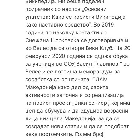
Википедија. Ни беше поделен
прирачник со наслов „Основни
упатства: Како се користи Википедија
како наставно средство“. Во 2019
година по неколку контакти со
Снежана Штрковска се договоривме и
во Велес да се отвори Вики Клуб. На 20
февруари 2020 година се одржа обука
за ученици во ООУ„Васил Главинов “ во
Велес и се потпиша меморандум за
соработка со општината. ГЛАМ
Македонија како дел од своите
активности започна и со реализација
на новиот проект „Вики сениор“, кој има
цел да обучува и да едуцира возрасни
лица низ цела Македонија, за да се
создадат нови статии и да се подобрат
веќе постоечките. Голем број