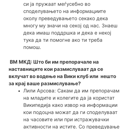
си ја пружаат меѓусебно во
споделувањето на информациите
околу преведувањето секако дека
многу му значи на секој од нас. Знаеш
дека имаш поддршка и дека е некој
тука да ти помогне ако ти треба
помош.
ВМ МКД: Што би им препорачале на
наставниците кои размислуваат да се
вклучат во водење на Вики клуб или нешто
за крај ваше размислување?
Лили Арсова: Сакам да им препорачам
на младите и колегите да ја користат
Википедија како извор на информации
кои подоцна можат да ги споделуваат
на часовите или при истражувачки
активности на истите. Со преведување