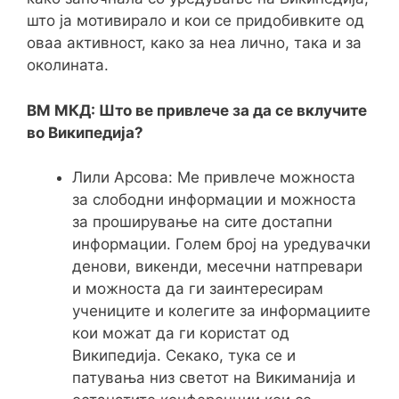
што ја мотивирало и кои се придобивките од
оваа активност, како за неа лично, така и за
околината.
ВМ МКД: Што ве привлече за да се вклучите
во Википедија?
Лили Арсова: Ме привлече можноста
за слободни информации и можноста
за проширување на сите достапни
информации. Голем број на уредувачки
денови, викенди, месечни натпревари
и можноста да ги заинтересирам
учениците и колегите за информациите
кои можат да ги користат од
Википедија. Секако, тука се и
патувања низ светот на Викиманија и