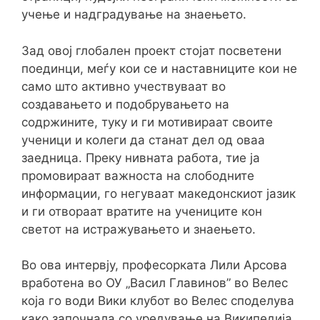
учење и надградување на знаењето.
Зад овој глобален проект стојат посветени
поединци, меѓу кои се и наставниците кои не
само што активно учествуваат во
создавањето и подобрувањето на
содржините, туку и ги мотивираат своите
ученици и колеги да станат дел од оваа
заедница. Преку нивната работа, тие ја
промовираат важноста на слободните
информации, го негуваат македонскиот јазик
и ги отвораат вратите на учениците кон
светот на истражувањето и знаењето.
Во ова интервју, професорката Лили Арсова
вработена во ОУ „Васил Главинов” во Велес
која го води Вики клубот во Велес споделува
како започнала со уредување на Википедија,