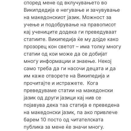
според мене од вклучувањето во
Википдедија е негување и зачувување
на македонскиот јазик. Можност за
учење и подобрување на правописот
кај учениците додека ги преведуваат
статиите. Википедија ќе му дојде како
прозорец кон светот – има толку многу
статии од кои може да се добијат
многу информации и знаење. Некој
само треба да ги насочи децата и да
им каже отворете на Википедија и
прочитајте и истражете. Кога
преведуваме статии на македонски
јазик од други јазици кај нив се
појавува дека таа статија е преведена
на македонски јазик, па ако привлече
барем 10 посто од читателската
публика за мене ќе значи многу.