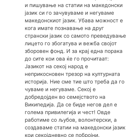
и пишување на статии на македонски
јазик си го зачувуваме и негуваме
македонскиот јазик. Убава можност е
кога имате познавање на друг
странски јазик со самото преведување
лицето го збогатува и вежба својот
зборовен фонд. И за крај една порака
до сите кои ова ќе го прочитаат:
Јазикот на секој народ е
неприкосновен трезор на културната
историја. Ние сме тие што треба да го
чуваме и негуваме. Секој е
добредојден во семејството на
Википедија. Да се биде негов дел е
голема привилегија и чест! Овде
работиме со љубов, волонтерски, а
создаваме статии на македонски јазик
кои секојдневно се побројни.