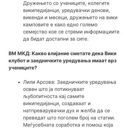
Дружењето со учениците, колегите
википедијанци, уредувачки денови,
викенди и месеци, дружењето на вики
камповите е како едно големо
семејство кое се стреми информациите
да бидат достапни за сите.
ВМ МКД: Какво влијание сметате дека Вики
клубот и заедничките уредувања имаат врз
учениците?
Лили Арсова: Заедничките уредувања
освен што ја потикнуваат
љубопитноста кај самите
википедијанци, создаваат и
натпреварувачки дух и желба да се
преведат што поголем број на статии.
Меѓусебната соработка и помош која