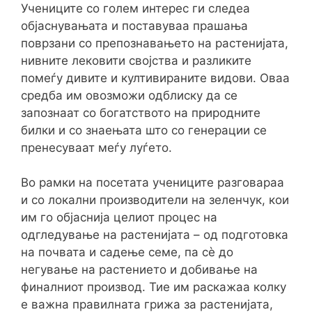
Учениците со голем интерес ги следеа
објаснувањата и поставуваа прашања
поврзани со препознавањето на растенијата,
нивните лековити својства и разликите
помеѓу дивите и култивираните видови. Оваа
средба им овозможи одблиску да се
запознаат со богатството на природните
билки и со знаењата што со генерации се
пренесуваат меѓу луѓето.
Во рамки на посетата учениците разговараа
и со локални производители на зеленчук, кои
им го објаснија целиот процес на
одгледување на растенијата – од подготовка
на почвата и садење семе, па сè до
негување на растението и добивање на
финалниот производ. Тие им раскажаа колку
е важна правилната грижа за растенијата,