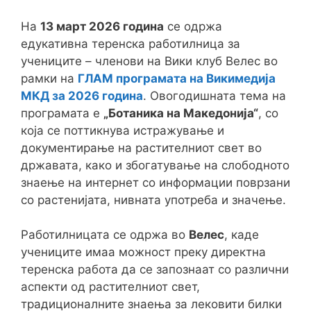
На
13 март 2026 година
се одржа
едукативна теренска работилница за
учениците – членови на Вики клуб Велес во
рамки на
ГЛАМ програмата на
Викимедија
МКД
за 2026 година
. Овогодишната тема на
програмата е
„Ботаника на Македонија“
, со
која се поттикнува истражување и
документирање на растителниот свет во
државата, како и збогатување на слободното
знаење на интернет со информации поврзани
со растенијата, нивната употреба и значење.
Работилницата се одржа во
Велес
, каде
учениците имаа можност преку директна
теренска работа да се запознаат со различни
аспекти од растителниот свет,
традиционалните знаења за лековити билки