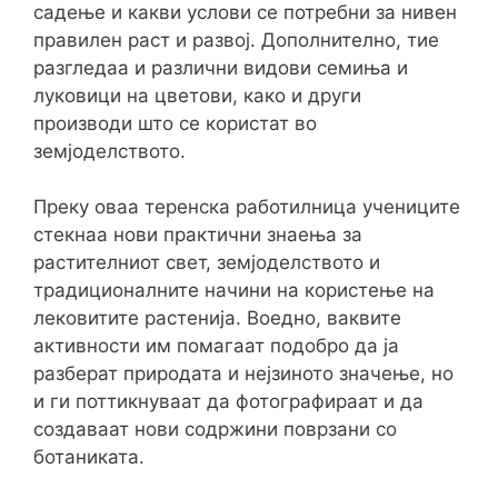
садење и какви услови се потребни за нивен
правилен раст и развој. Дополнително, тие
разгледаа и различни видови семиња и
луковици на цветови, како и други
производи што се користат во
земјоделството.
Преку оваа теренска работилница учениците
стекнаа нови практични знаења за
растителниот свет, земјоделството и
традиционалните начини на користење на
лековитите растенија. Воедно, ваквите
активности им помагаат подобро да ја
разберат природата и нејзиното значење, но
и ги поттикнуваат да фотографираат и да
создаваат нови содржини поврзани со
ботаниката.