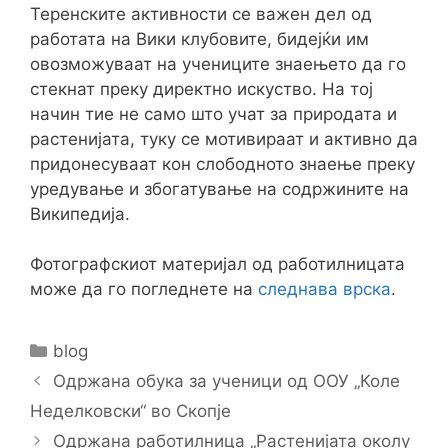
Теренските активности се важен дел од
работата на Вики клубовите, бидејќи им
овозможуваат на учениците знаењето да го
стекнат преку директно искуство. На тој
начин тие не само што учат за природата и
растенијата, туку се мотивираат и активно да
придонесуваат кон слободното знаење преку
уредување и збогатување на содржините на
Википедија.
Фотографскиот материјал од работилницата
може да го погледнете на
следнава врска
.
Categories
blog
Post
Одржана обука за ученици од ООУ „Коле
navigation
Неделковски“ во Скопје
Одржана работилница „Растенијата околу