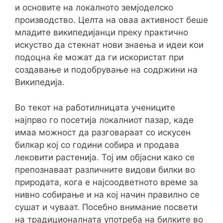
и основите на локалното земјоделско
производство. Целта на оваа активност беше
младите википедијанци преку практично
искуство да стекнат нови знаења и идеи кои
подоцна ќе можат да ги искористат при
создавање и подобрување на содржини на
Википедија.
Во текот на работилницата учениците
најпрво го посетија локалниот пазар, каде
имаа можност да разговараат со искусен
билкар кој со години собира и продава
лековити растенија. Тој им објасни како се
препознаваат различните видови билки во
природата, кога е најсоодветното време за
нивно собирање и на кој начин правилно се
сушат и чуваат. Посебно внимание посвети
на традиционалната употреба на билките во