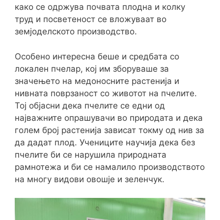
како се одржува почвата плодна и колку
труд и посветеност се вложуваат во
земјоделското производство.
Особено интересна беше и средбата со
локален пчелар, кој им зборуваше за
значењето на медоносните растенија и
нивната поврзаност со животот на пчелите.
Тој објасни дека пчелите се едни од
најважните опрашувачи во природата и дека
голем број растенија зависат токму од нив за
да дадат плод. Учениците научија дека без
пчелите би се нарушила природната
рамнотежа и би се намалило производството
на многу видови овошје и зеленчук.