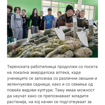
Теренската работилница продолжи со посета
на локална земјоделска аптека, каде
учениците се запознаа со различни овошни и
зеленчукови садници, како и со семиња од
повеќе видови култури. Таму имаа можност
да научат како се препознаваат младите
растенија, на кој начин се подготвуваат за