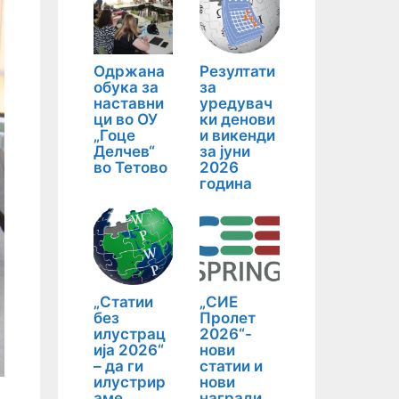
Одржана
Резултати
обука за
за
наставни
уредувач
ци во ОУ
ки денови
„Гоце
и викенди
Делчев“
за јуни
во Тетово
2026
година
„Статии
„СИЕ
без
Пролет
илустрац
2026“-
ија 2026“
нови
– да ги
статии и
илустрир
нови
аме
награди