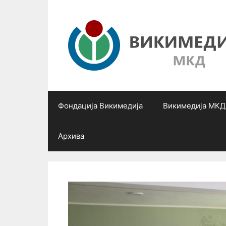
Skip
to
content
Фондација Викимедија
Викимедија МКД
Архива