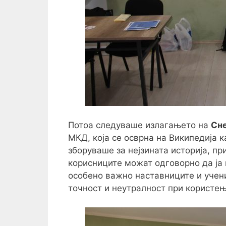
Потоа следуваше излагањето на
Сн
МКД, која се осврна на Википедија 
зборуваше за нејзината историја, пр
корисниците можат одговорно да ја 
особено важно наставниците и учени
точност и неутралност при користе