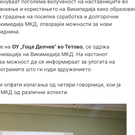
кнуваат поголема вклученост на наставниците во
 знаење и користењето на Википедија како образове
а градење на посилна соработка и долгорочни
икимедија МКД, отворајќи можности за нови
 иднина.
те на
ОУ „Гоце Делчев“ во Тетово
, се одржа
низација на Викимедија МКД. На настанот
маа можност да се информираат за улогата на
рограмите што ги нуди здружението.
и опфати излагања од четири говорници, кои ја
 МКД од различни аспекти.