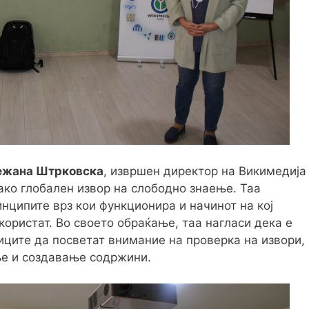
ежана Штрковска
, извршен директор на Викимедија
како глобален извор на слободно знаење. Таа
инципите врз кои функционира и начинот на кој
користат. Во своето обраќање, таа нагласи дека е
ците да посветат внимание на проверка на извори,
ње и создавање содржини.