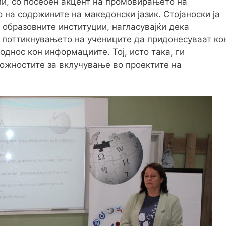
ели, со посебен акцент на промовирањето на
на содржините на македонски јазик. Стојаноски ја
 образовните институции, нагласувајќи дека
о поттикнувањето на учениците да придонесуваат ко
однос кон информациите. Тој, исто така, ги
ожностите за вклучување во проектите на