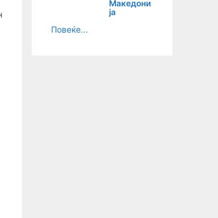
Македони
ја
н
Повеќе...