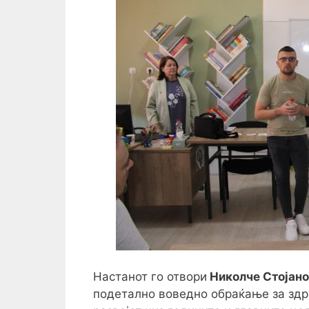
Настанот го отвори
Николче Стојано
подетално воведно обраќање за здр