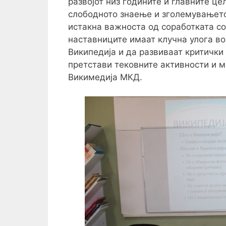
развојот низ годините и главните ц
слободното знаење и зголемувањето 
истакна важноста од соработката со
наставниците имаат клучна улога в
Википедија и да развиваат критички 
претстави тековните активности и м
Викимедија МКД.