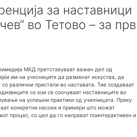
енција за наставници
чев“ во Тетово – за прв
кимедија МКД претставуваат важен дел од
јќи им на учесниците да разменат искуства, да
 со различни пристапи во наставата. Тие создаваат
редизвиците со кои се соочуваат наставниците во
елување на успешни практики од училницата. Преку
ваат конкретни насоки и примери што можат
иот процес, со цел да го направат поинтерактивен и