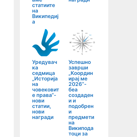
статиите
на
Википедиј
а
Уредувач
Успешно
ка
заврши
седмица
„Координ
„Историја
ирај ме
на
2026“-
човековит
беа
е права“-
создаден
нови
и и
статии,
подобрен
нови
и
награди
предмети
на
Википода
тоци за