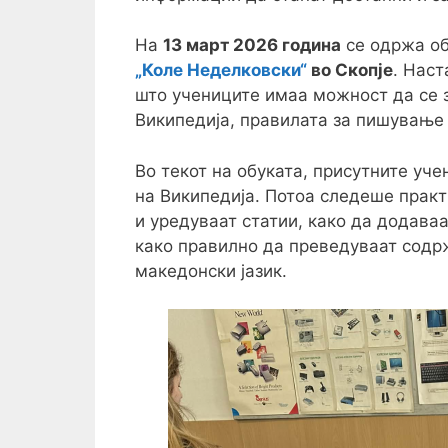
На
13 март 2026 година
се одржа об
„Коле Неделковски“
во Скопје
. Наст
што учениците имаа можност да се 
Википедија, правилата за пишување
Во текот на обуката, присутните уч
на Википедија. Потоа следеше практи
и уредуваат статии, како да додаваа
како правилно да преведуваат содрж
македонски јазик.