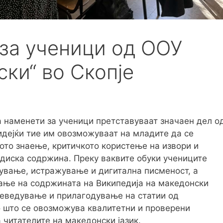
за ученици од ООУ
ки“ во Скопје
 наменети за ученици претставуваат значаен дел о
идејќи тие им овозможуваат на младите да се
ото знаење, критичкото користење на извори и
едиска содржина. Преку ваквите обуки учениците
ување, истражување и дигитална писменост, а
вање на содржината на Википедија на македонски
преведување и прилагодување на статии од
со што се овозможува квалитетни и проверени
 читателите на македонски јазик.