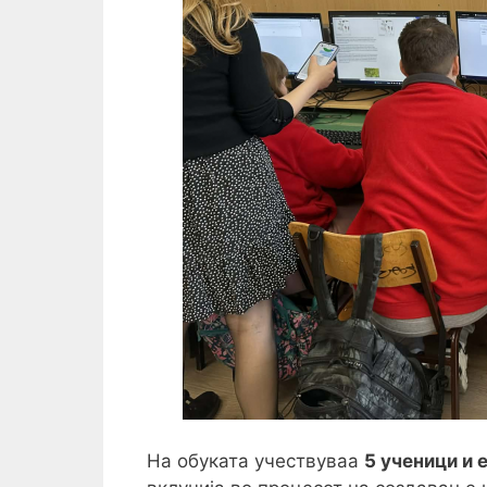
На обуката учествуваа
5 ученици и 