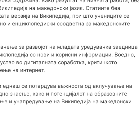
нова содржина. Како резултат на нивната работа, бе
икипедија на македонски јазик. Статиите беа
ата верзија на Википедија, при што учениците се
чно и енциклопедиски соодветна за македонските
начење за развојот на младата уредувачка заедница
иклопедија со нови и корисни информации. Воедно,
уство во дигиталната соработка, критичкото
ење на интернет.
те еднаш се потврдува важноста од вклучување на
но знаење, како и потенцијалот на образовните
ње и унапредување на Википедија на македонски