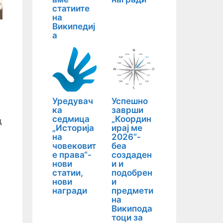
статиите
на
Википедиј
а
Уредувач
Успешно
ка
заврши
седмица
„Координ
д
„Историја
ирај ме
на
2026“-
човековит
беа
е права“-
создаден
нови
и и
статии,
подобрен
нови
и
награди
предмети
на
Википода
тоци за