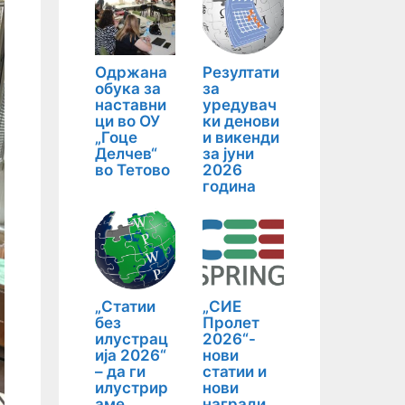
Одржана
Резултати
обука за
за
наставни
уредувач
ци во ОУ
ки денови
„Гоце
и викенди
Делчев“
за јуни
во Тетово
2026
година
„Статии
„СИЕ
без
Пролет
илустрац
2026“-
ија 2026“
нови
– да ги
статии и
илустрир
нови
аме
награди