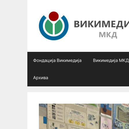
Skip
to
content
Фондација Викимедија
Викимедија МКД
Архива