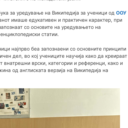
ука за уредување на Википедија за ученици од
ООУ
анот имаше едукативен и практичен карактер, при
запознаат со основите на уредувањето на
 енциклопедиски статии.
еници најпрво беа запознаени со основните принципи
чен дел, во кој учениците научија како да креираат
т внатрешни врски, категории и референци, како и
ина од англиската верзија на Википедија на