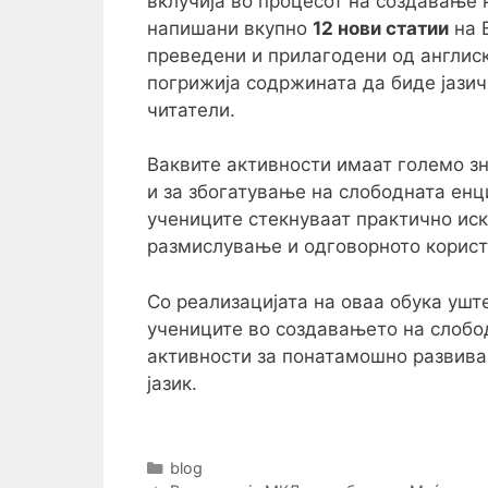
вклучија во процесот на создавање 
напишани вкупно
12 нови статии
на В
преведени и прилагодени од англиск
погрижија содржината да биде јази
читатели.
Ваквите активности имаат големо з
и за збогатување на слободната енц
учениците стекнуваат практично иск
размислување и одговорното корист
Со реализацијата на оваа обука уш
учениците во создавањето на слобод
активности за понатамошно развива
јазик.
Categories
blog