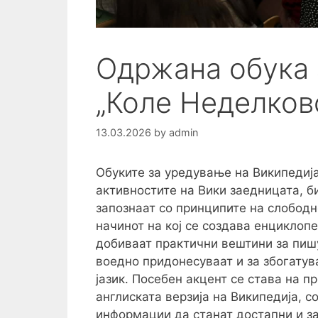
Одржана обука 
„Коле Неделковс
13.03.2026
by
admin
Обуките за уредување на Википедија
активностите на Вики заедницата, б
запознаат со принципите на слободн
начинот на кој се создава енциклоп
добиваат практични вештини за пиш
воедно придонесуваат и за збогату
јазик. Посебен акцент се става на 
англиската верзија на Википедија, 
информации да станат достапни и за