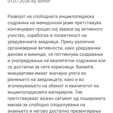
01.07.2026
by
admin
Развојот на слободната енциклопедиска
содржина на македонски јазик претставува
континуиран процес кој зависи од активното
учество, соработка и посветеност на
уредувачката заедница. Преку различни
организирани активности, како уредувачки
денови и викенди, се поттикнува создавање
и унапредување на квалитетни содржини кои
се достапни за сите корисници. Ваквите
иницијативи имаат значајна улога во
јакнењето на заедницата, како и во
зголемувањето на обемот и квалитетот на
енциклопедиските материјали. Тие
претставуваат важен сегмент од пошироката
мисија за слободно споделување на
знаењето и негово достапно презентирање