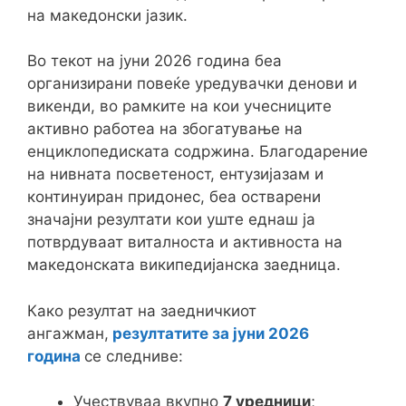
на македонски јазик.
Во текот на јуни 2026 година беа
организирани повеќе уредувачки денови и
викенди, во рамките на кои учесниците
активно работеа на збогатување на
енциклопедиската содржина. Благодарение
на нивната посветеност, ентузијазам и
континуиран придонес, беа остварени
значајни резултати кои уште еднаш ја
потврдуваат виталноста и активноста на
македонската википедијанска заедница.
Како резултат на заедничкиот
ангажман,
резултатите за јуни 2026
година
се следниве:
Учествуваа вкупно
7 уредници
;