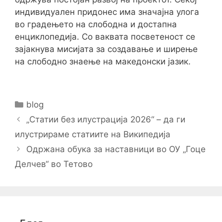
индивидуален придонес има значајна улога
во градењето на слободна и достапна
енциклопедија. Со ваквата посветеност се
зајакнува мисијата за создавање и ширење
на слободно знаење на македонски јазик.
Categories
blog
Post
„Статии без илустрација 2026“ – да ги
navigation
илустрираме статиите на Википедија
Одржана обука за наставници во ОУ „Гоце
Делчев“ во Тетово