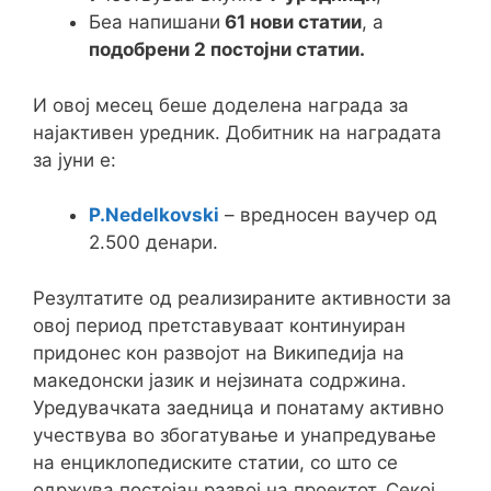
Беа напишани
61 нови статии
, а
подобрени 2 постојни статии.
И овој месец беше доделена награда за
најактивен уредник. Добитник на наградата
за јуни е:
P.Nedelkovski
– вредносен ваучер од
2.500 денари.
Резултатите од реализираните активности за
овој период претставуваат континуиран
придонес кон развојот на Википедија на
македонски јазик и нејзината содржина.
Уредувачката заедница и понатаму активно
учествува во збогатување и унапредување
на енциклопедиските статии, со што се
одржува постојан развој на проектот. Секој