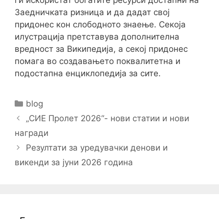
ги искористат богатите ресурси достапни на
Заедничката ризница и да дадат свој
придонес кон слободното знаење. Секоја
илустрација претставува дополнителна
вредност за Википедија, а секој придонес
помага во создавањето поквалитетна и
подостапна енциклопедија за сите.
Categories
blog
Post
„СИЕ Пролет 2026“- нови статии и нови
navigation
награди
Резултати за уредувачки денови и
викенди за јуни 2026 година