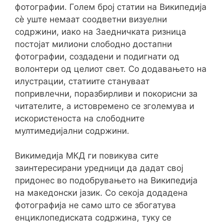
фотографии. Голем број статии на Википедија
сè уште немаат соодветни визуелни
содржини, иако на Заедничката ризница
постојат милиони слободно достапни
фотографии, создадени и подигнати од
волонтери од целиот свет. Со додавањето на
илустрации, статиите стануваат
попривлечни, поразбирливи и покорисни за
читателите, а истовремено се зголемува и
искористеноста на слободните
мултимедијални содржини.
Викимедија МКД ги повикува сите
заинтересирани уредници да дадат свој
придонес во подобрувањето на Википедија
на македонски јазик. Со секоја додадена
фотографија не само што се збогатува
енциклопедиската содржина, туку се