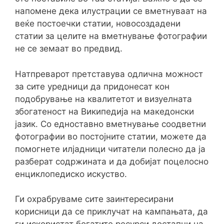
напомене дека илустрации се вметнуваат на
веќе постоечки статии, новосоздадени
статии за целите на вметнување фотографии
не се земаат во предвид.
Натпреварот претставува одлична можност
за сите уредници да придонесат кон
подобрување на квалитетот и визуелната
збогатеност на Википедија на македонски
јазик. Со едноставно вметнување соодветни
фотографии во постојните статии, можете да
помогнете илјадници читатели полесно да ја
разберат содржината и да добијат поцелосно
енциклопедиско искуство.
Ги охрабруваме сите заинтересирани
корисници да се приклучат на кампањата, да