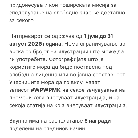
придонесува и кон пошироката мисија за
споделување на слободно знаење достапно
за секого.
Натпреварот се одржува од
1 јули до 31
август 2026 година
. Нема ограничување во
врска со бројот на илустрации што може да
ги употребите. Фотографијата што ја
користите мора да биде поставена под
слободна лиценца или во јавна сопственост.
Учесниците мора да го вклучуваат
записот
#WPWPMK
на секое зачувување на
промени кога внесуваат илустрација, и на
секоја статија на која внесуваат илустрација.
Вкупно има на располагање
5 награди
поделени на следниов начин: