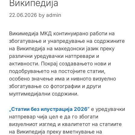
Википедија
22.06.2026
by
admin
Викимедија МКД континуирано работи на
збогатување и унапредување на содржините
на Википедија на македонски јазик преку
различни уредувачки натпревари и
активности. Покрај создавањето нови и
подобрувањето на постојните статии,
особено значење има и нивното визуелно
збогатување со фотографии и други
мултимедијални содржини.
„Статии без илустрација 2026“
е уредувачки
натпревар чија цел е да го збогати
визуелниот изглед и квалитетот на статиите
на Википедија преку вметнување на