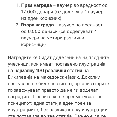
Прва награда
– ваучер во вредност од
12.000 денари (се доделува 1 ваучер
на еден корисник)
Втора награда
– ваучер во вредност
од 6.000 денари (се доделуваат 4
ваучери на четири различни
корисници)
Наградите ќе бидат доделени на најплодните
учесници, кои имаат поставено илустрација
на
најмалку 100 различни статии
на
Википедија на македонски јазик. Доколку
овој услов не биде постигнат, организаторите
го задржуваат правото да не ги доделат
наградите. Поените ќе се пресметуваат по
принципот: една статија еден поен за
илустрациите, без разлика колку илустрации
сте поставиле во таа статија. Важно е да се