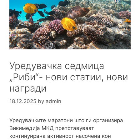
Уредувачка седмица
„Риби“- нови статии, нови
награди
18.12.2025
by
admin
Уредувачките маратони што ги организира
Викимедија МКД претставуваат
континуирана активност насочена кон