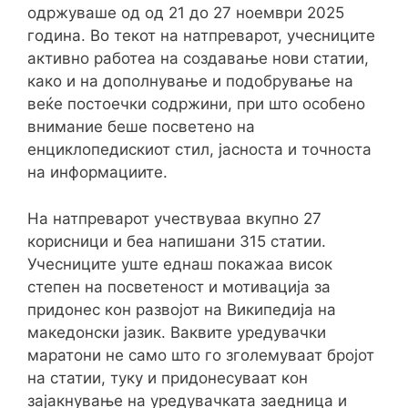
одржуваше од од 21 до 27 ноември 2025
година. Во текот на натпреварот, учесниците
активно работеа на создавање нови статии,
како и на дополнување и подобрување на
веќе постоечки содржини, при што особено
внимание беше посветено на
енциклопедискиот стил, јасноста и точноста
на информациите.
На натпреварот учествуваа вкупно 27
корисници и беа напишани 315 статии.
Учесниците уште еднаш покажаа висок
степен на посветеност и мотивација за
придонес кон развојот на Википедија на
македонски јазик. Ваквите уредувачки
маратони не само што го зголемуваат бројот
на статии, туку и придонесуваат кон
зајакнување на уредувачката заедница и