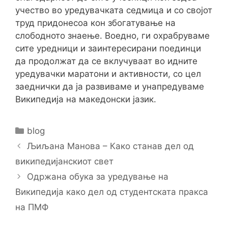
учество во уредувачката седмица и со својот
труд придонесоа кон збогатување на
слободното знаење. Воедно, ги охрабруваме
сите уредници и заинтересирани поединци
да продолжат да се вклучуваат во идните
уредувачки маратони и активности, со цел
заеднички да ја развиваме и унапредуваме
Википедија на македонски јазик.
Categories
blog
Post
Љиљана Манова – Како станав дел од
navigation
википедијанскиот свет
Одржана обука за уредување на
Википедија како дел од студентската пракса
на ПМФ