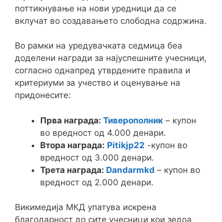
поттикнување на нови уредници да се
вклучат во создавањето слободна содржина.
Во рамки на уредувачката седмица беа
доделени награди за најуспешните учесници,
согласно однапред утврдените правила и
критериуми за учество и оценување на
придонесите:
Прва награда:
Тиверополник
– купон
во вредност од 4.000 денари.
Втора награда:
Pitikjp22
-купон во
вредност од 3.000 денари.
Трета награда:
Dandarmkd
– купон во
вредност од 2.000 денари.
Викимедија МКД упатува искрена
благодарност до сите учесници кои зедоа