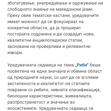
збогатување, унапредување и одржување на
слободното знаење на македонски јазик.
Преку овие тематски настани, уредувачите
имаат можност да се фокусираат на
конкретни области, да ја прошират
постојната содржина и да создадат нови,
квалитетни енциклопедиски статии,
засновани на проверливи и релевантни
извори.
Уредувачката седмица на тема
„
Риби
“
беше
посветена на една значајна и обемна област
од природните науки, со цел да се зголеми
застапеноста и квалитетот на статиите
поврзани со рибите, нивната класификација,
биолошки карактеристики, живеалишта,
распространетост и значење во
екосистемите. Уредувачката седмица се