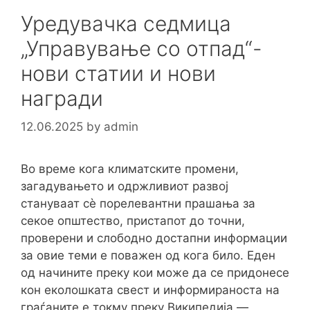
Уредувачка седмица
„Управување со отпад“-
нови статии и нови
награди
12.06.2025
by
admin
Во време кога климатските промени,
загадувањето и одржливиот развој
стануваат сè порелевантни прашања за
секое општество, пристапот до точни,
проверени и слободно достапни информации
за овие теми е поважен од кога било. Еден
од начините преку кои може да се придонесе
кон еколошката свест и информираноста на
граѓаните е токму преку Википедија —