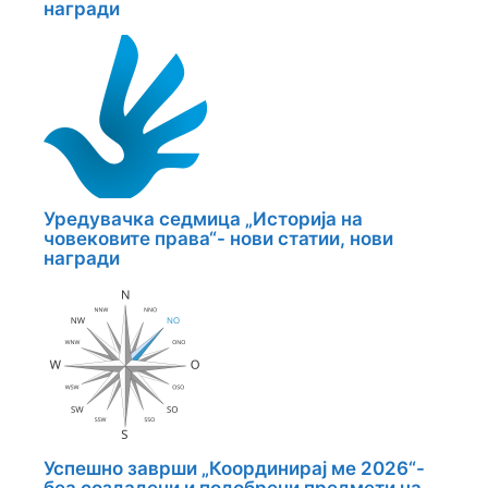
награди
Уредувачка седмица „Историја на
човековите права“- нови статии, нови
награди
Успешно заврши „Координирај ме 2026“-
беа создадени и подобрени предмети на