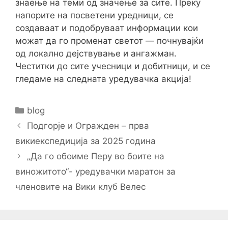
знаење на теми од значење за сите. Преку
напорите на посветени уредници, се
создаваат и подобруваат информации кои
можат да го променат светот — почнувајќи
од локално дејствување и ангажман.
Честитки до сите учесници и добитници, и се
гледаме на следната уредувачка акција!
Categories
blog
Post
Подгорје и Огражден – прва
navigation
викиекспедиција за 2025 година
„Да го обоиме Перу во боите на
виножитото“- уредувачки маратон за
членовите на Вики клуб Велес