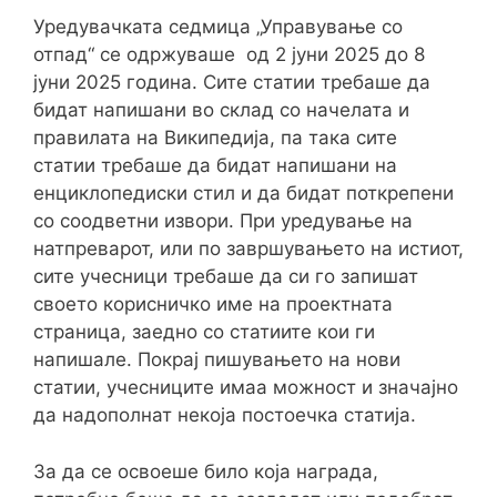
Уредувачката седмица „Управување со
отпад“ се одржуваше од 2 јуни 2025 до 8
јуни 2025 година. Сите статии требаше да
бидат напишани во склад со начелата и
правилата на Википедија, па така сите
статии требаше да бидат напишани на
енциклопедиски стил и да бидат поткрепени
со соодветни извори. При уредување на
натпреварот, или по завршувањето на истиот,
сите учесници требаше да си го запишат
своето корисничко име на проектната
страница, заедно со статиите кои ги
напишале. Покрај пишувањето на нови
статии, учесниците имаа можност и значајно
да надополнат некоја постоечка статија.
За да се освоеше било која награда,