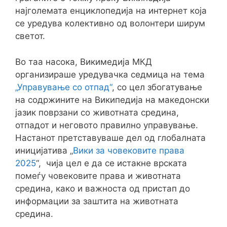
најголемата енциклопедија на интернет која
се уредува колективно од волонтери ширум
светот.
Во таа насока, Викимедија МКД
организираше уредувачка седмица на тема
„Управување со отпад“
, со цел збогатување
на содржините на Википедија на македонски
јазик поврзани со животната средина,
отпадот и неговото правилно управување.
Настанот претставуваше дел од глобалната
иницијатива „
Вики за човековите права
2025
“, чија цел е да се истакне врската
помеѓу човековите права и животната
средина, како и важноста од пристап до
информации за заштита на животната
средина.