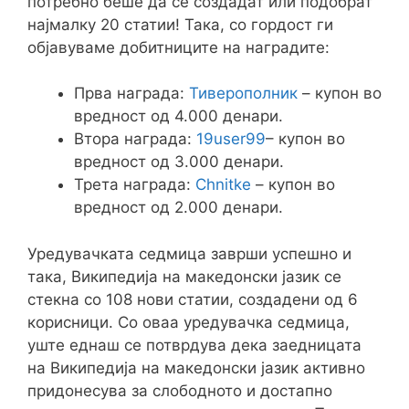
потребно беше да се создадат или подобрат
најмалку 20 статии! Така, со гордост ги
објавуваме добитниците на наградите:
Прва награда:
Тиверополник
– купон во
вредност од 4.000 денари.
Втора награда:
19user99
– купон во
вредност од 3.000 денари.
Трета награда:
Chnitke
– купон во
вредност од 2.000 денари.
Уредувачката седмица заврши успешно и
така, Википедија на македонски јазик се
стекна со 108 нови статии, создадени од 6
корисници. Со оваа уредувачка седмица,
уште еднаш се потврдува дека заедницата
на Википедија на македонски јазик активно
придонесува за слободното и достапно