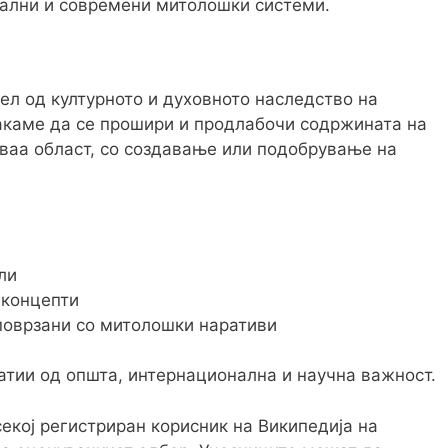
нални и современи митолошки системи.
ел од културното и духовното наследство на
сакаме да се прошири и продлабочи содржината на
оваа област, со создавање или подобрување на
ли
 концепти
поврзани со митолошки наративи
атии од општа, интернационална и научна важност.
екој регистриран корисник на Википедија на