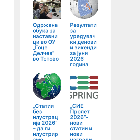
Одржана
Резултати
обука за
за
наставни
уредувач
ци во ОУ
ки денови
„Гоце
и викенди
Делчев“
за јуни
во Тетово
2026
година
„Статии
„СИЕ
без
Пролет
илустрац
2026“-
ија 2026“
нови
– да ги
статии и
илустрир
нови
аме
награди