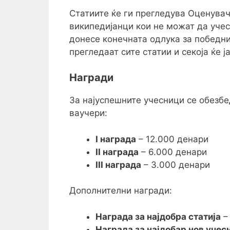
Статиите ќе ги прегледува Оценувач
википедијанци кои не можат да учес
донесе конечната одлука за победни
прегледаат сите статии и секоја ќе ј
Награди
За најуспешните учесници се обезб
ваучери:
I награда
– 12.000 денари
II награда
– 6.000 денари
III награда
– 3.000 денари
Дополнителни награди:
Награда за најдобра статија
–
Награда за најдобар нов учес