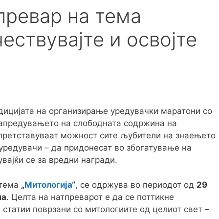
превар на тема
чествувајте и освојте
ицијата на организирање уредувачки маратони со
напредувањето на слободната содржина на
 претставуваат можност сите љубители на знаењето
 уредувачи – да придонесат во збогатување на
вајќи се за вредни награди.
 тема
„
Митологија
“
, се одржува во периодот од
29
на
. Целта на натпреварот е да се поттикне
статии поврзани со митологиите од целиот свет –