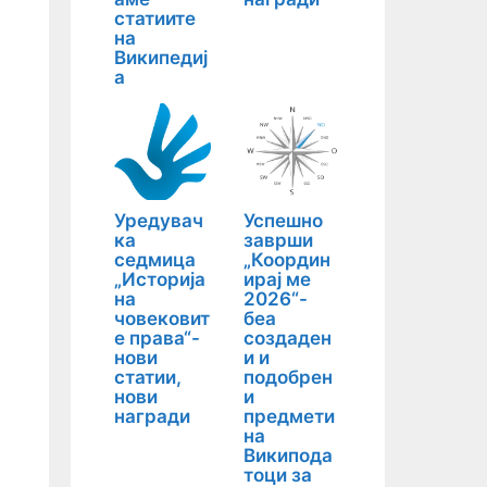
статиите
на
Википедиј
а
Уредувач
Успешно
ка
заврши
седмица
„Координ
„Историја
ирај ме
на
2026“-
човековит
беа
е права“-
создаден
нови
и и
статии,
подобрен
нови
и
награди
предмети
на
Википода
тоци за