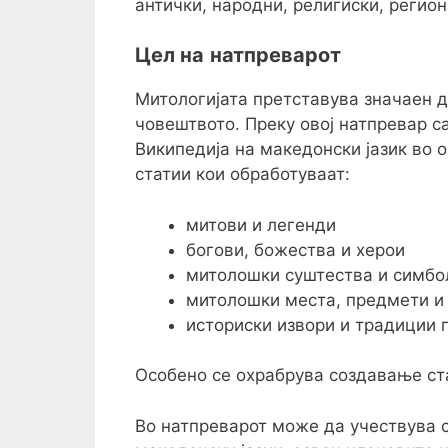
антички, народни, религиски, регио
Цел на
натпреварот
Митологијата претставува значаен д
човештвото. Преку овој натпревар 
Википедија на македонски јазик во 
статии кои обработуваат:
митови и легенди
богови, божества и херои
митолошки суштества и симбо
митолошки места, предмети и
историски извори и традиции 
Особено се охрабрува создавање ст
Во натпреварот може да учествува с