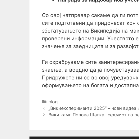
Со овој натпревар сакаме да ги потт
сите подготвени да придонесат кон 
збогатувањето на Википедија на мак
проверени информации. Учеството е 
значење за заедницата и за развојот
Ги охрабруваме сите заинтересирани
знаење, а воедно да ја почувствува
Придружете ни се во овој уредувачк
оформувањето на богата и достапна 
Categories
blog
Post
„Викиексперименти 2025“ – нови видеа 
navigation
Вики камп Попова Шапка- седмиот по р