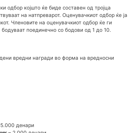
ки одбор којшто ќе биде составен од тројца
твуваат на натпреварот. Оценувачкиот одбор ќе ја
кот. Членовите на оценувачкиот одбор ќе ги
а бодуваат поединечно со бодови од 1 до 10.
едени вредни награди во форма на вредносни
 5.000 денари
ник
– 2.000 денари