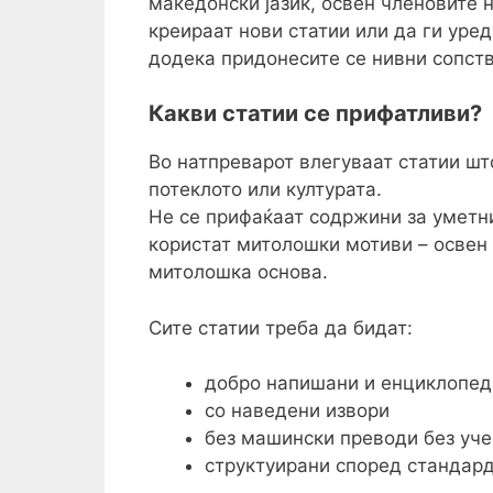
македонски јазик, освен членовите 
креираат нови статии или да ги уре
додека придонесите се нивни сопств
Какви статии се прифатливи?
Во натпреварот влегуваат статии шт
потеклото или културата.
Не се прифаќаат содржини за уметни
користат митолошки мотиви – освен 
митолошка основа.
Сите статии треба да бидат:
добро напишани и енциклопед
со наведени извори
без машински преводи без уче
структуирани според стандард