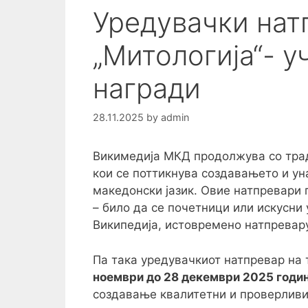
Уредувачки нат
„Митологија“- у
награди
28.11.2025
by
admin
Викимедија МКД продолжува со трад
кои се поттикнува создавањето и у
македонски јазик. Овие натпревари
– било да се почетници или искусни
Википедија, истовремено натпревару
Па така уредувачкиот натпревар на
ноември до 28 декември 2025 годи
создавање квалитетни и проверливи 