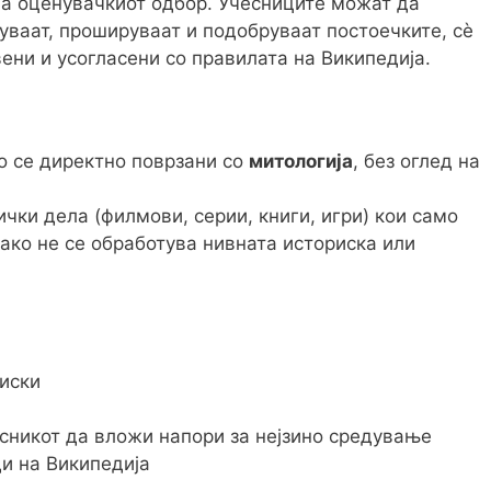
на оценувачкиот одбор. Учесниците можат да
дуваат, прошируваат и подобруваат постоечките, сè
ени и усогласени со правилата на Википедија.
о се директно поврзани со
митологија
, без оглед на
чки дела (филмови, серии, книги, игри) кои само
ако не се обработува нивната историска или
иски
сникот да вложи напори за нејзино средување
и на Википедија