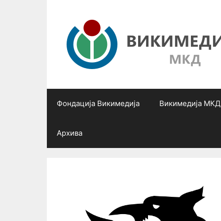
Skip
to
content
Фондација Викимедија
Викимедија МКД
Архива