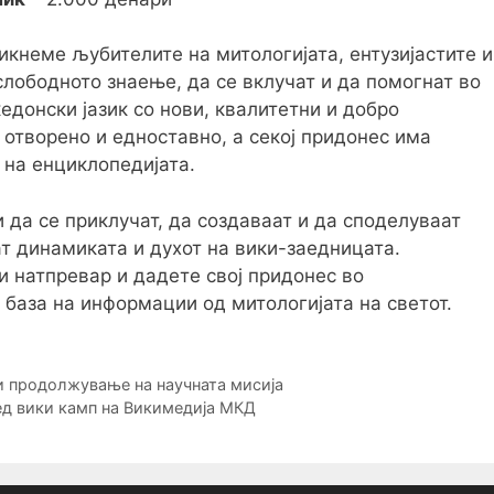
икнеме љубителите на митологијата, ентузијастите и
слободното знаење, да се вклучат и да помогнат во
едонски јазик со нови, квалитетни и добро
отворено и едноставно, а секој придонес има
 на енциклопедијата.
 да се приклучат, да создаваат и да споделуваат
ат динамиката и духот на вики-заедницата.
и натпревар и дадете свој придонес во
база на информации од митологијата на светот.
и продолжување на научната мисија
ед вики камп на Викимедија МКД