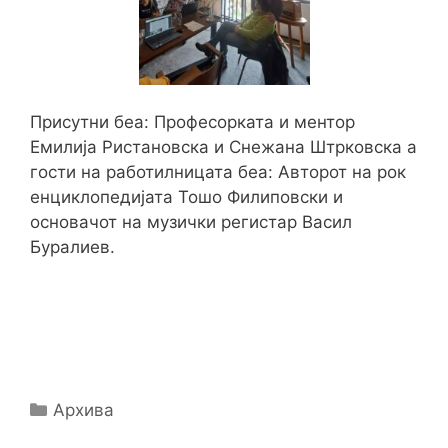
Присутни беа: Професорката и ментор
Емилија Ристановска и Снежана Штрковска а
гости на работилницата беа: Aвторот на рок
енциклопедијата Тошо Филиповски и
основачот на музички регистар Васил
Буралиев.
Categories
Архива