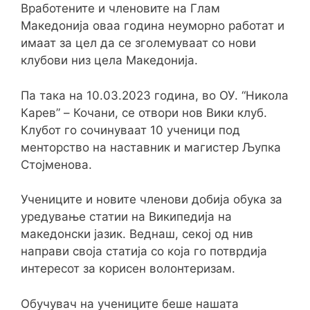
Вработените и членовите на Глам
Македонија оваа година неуморно работат и
имаат за цел да се зголемуваат со нови
клубови низ цела Македонија.
Па така на 10.03.2023
година, во ОУ. “
Никола
Карев
” –
Кочани
, се отвори нов Вики клуб
.
Клубот го сочинуваат 10 ученици под
менторство на наставник и магистер Љупка
Стојмен
o
ва.
Учениците и новите членови
добија обука за
уредување статии на Википедија на
македонски јазик. Веднаш, секој од нив
направи своја статија со која го потврдија
интересот за корисен волонтеризам.
Обучувач на учениците бе
ше нашата