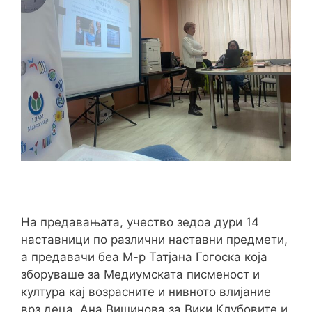
На предавањата, учество зедоа дури 14
наставници по различни наставни предмети,
а предавачи беа М-р Татјана Гогоска која
зборуваше за Медиумската писменост и
култура кај возрасните и нивното влијание
врз деца, Ана Вишинова за Вики Клубовите и