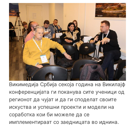
Викимедија Србија секоја година на Викилајф
конференцијата ги поканува сите ученици од
регионот да чујат и да ги споделат своите
искуства и успешни проекти и модели на
соработка кои би можеле да се
имплементираат со заедницата во иднина.