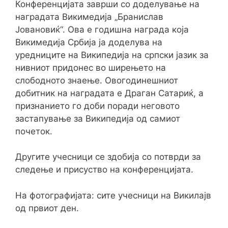
Конференцијата заврши со доделување на
наградата Викимедија „Бранислав
Јовановиќ“. Ова е годишна награда која
Викимедија Србија ја доделува на
уредниците на Википедија на српски јазик за
нивниот придонес во ширењето на
слободното знаење. Овогодинешниот
добитник на наградата е Драган Сатариќ, а
признанието го доби поради неговото
застапување за Википедија од самиот
почеток.
Другите учесници се здобија со потврди за
следење и присуство на конференцијата.
На фотографијата: сите учесници на Викилајв
од првиот ден.