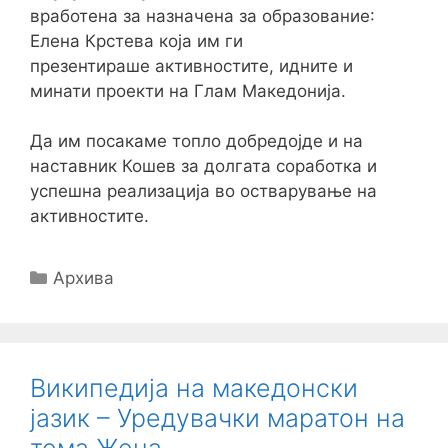
вработена за назначена за образование
:
Елена Крстева коja им ги
презентира
ше
активностите, идните и
минати проекти на Глам Македонија
.
Да им посакаме топло добредојде и на
наставник Кошев за долгата соработка и
успешна реализација во остварување на
активностите.
Categories
Архива
Википедија на македонски
јазик – Уредувачки маратон на