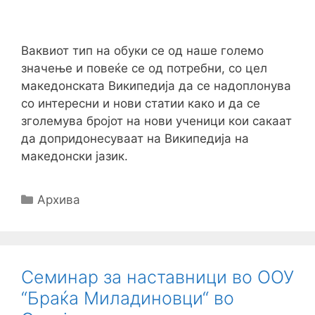
Ваквиот тип на обуки се од наше големо
значење и повеќе се од потребни, со цел
македонската Википедија да се надоплонува
со интересни и нови статии како и да се
зголемува бројот на нови ученици кои сакаат
да допридонесуваат на Википедија на
македонски јазик.
Categories
Архива
Семинар за наставници во ООУ
“Браќа Миладиновци“ во