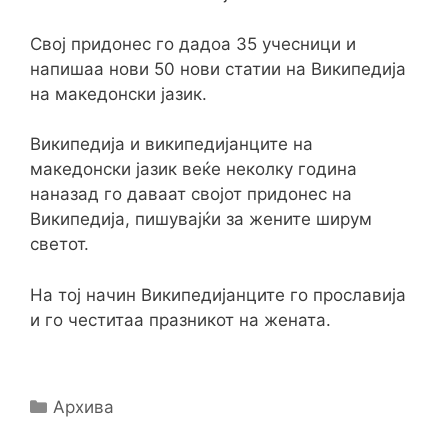
Свој придонес го дадоа 35 учесници и
напишаа нови 50 нови статии на Википедија
на македонски јазик.
Википедија и википедијанците на
македонски јазик веќе неколку година
наназад го даваат својот придонес на
Википедија, пишувајќи за жените ширум
светот.
На тој начин Википедијанците го прославија
и го честитаа празникот на жената.
Categories
Архива