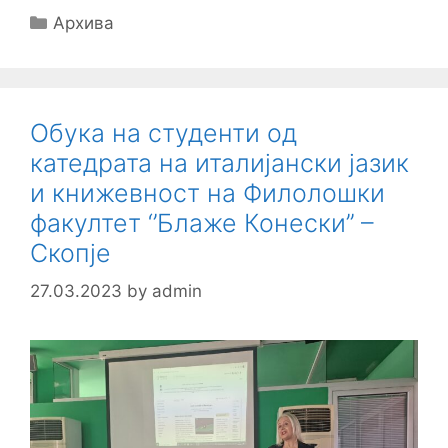
Categories
Архива
Обука на студенти од
катедрата на италијански јазик
и книжевност на Филолошки
факултет ‘’Блаже Конески’’ –
Скопје
27.03.2023
by
admin