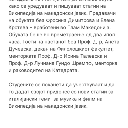
како се уредуваат и пишуваат статии на
Википедија на македонски јазик. Предавачи
на обуката беа Фросина Димитрова и Елена
Крстева – вработени во Глам Македонија.
Обуката беше во времетраење од два ипол
часа. Гости на настанот беа Проф. Д-р, Анета
Дучевска, декан на Филолошкиот факултет,
менторката Проф. Д-р Ирина Талевска и
Проф. Д-р Лучиана Гуидо Шремпф, менторка
и раководител на Катедрата.
Студените се поканети да учествуваат и да
го дадат својот придонес со нови статии за
италијански теми за музика и филм на
Википедија на македонски јазик.