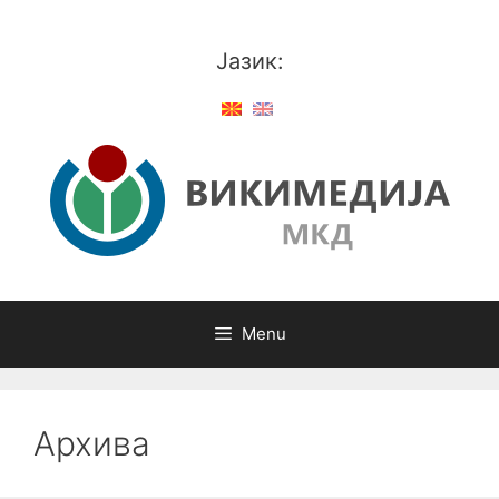
Skip
to
Јазик:
content
Menu
Архива