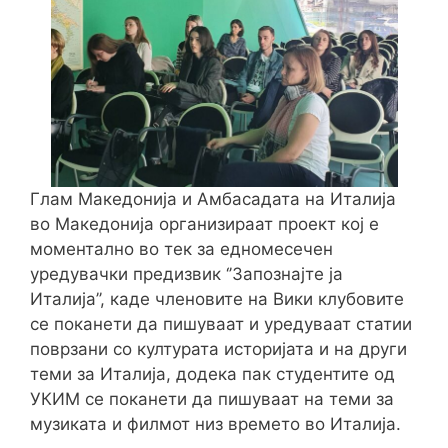
Глам Македонија и Амбасадата на Италија
во Македонија организираат проект кој е
моментално во тек за едномесечен
уредувачки предизвик ‘’Запознајте ја
Италија’’, каде членовите на Вики клубовите
се поканети да пишуваат и уредуваат статии
поврзани со културата историјата и на други
теми за Италија, додека пак студентите од
УКИМ се поканети да пишуваат на теми за
музиката и филмот низ времето во Италија.