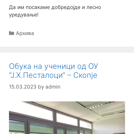
Да им посакаме добредојде и лесно
уредување!
Categories
Архива
Обука на ученици од ОУ
“Ј.Х.Песталоци“ – Скопје
15.03.2023
by
admin