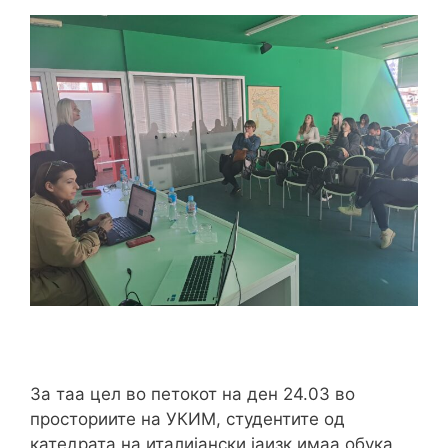
За таа цел во петокот на ден 24.03 во
просториите на УКИМ, студентите од
катедрата на италијански јаизк имаа обука