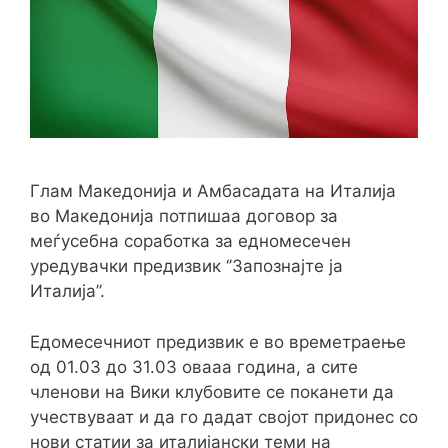
Глам Македонија и Амбасадата на Италија
во Македонија потпишаа договор за
меѓусебна соработка за едномесечен
уредувачки предизвик ‘’Запознајте ја
Италија’’.
Едомесечниот предизвик е во времетраење
од 01.03 до 31.03 овааа година, а сите
членови на Вики клубовите се поканети да
учествуваат и да го дадат својот придонес со
нови статии за италијански теми на