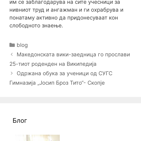
им се заблагодарува на сите учесници за
нивниот труд и ангажман и ги охрабрува и
понатаму активно да придонесуваат кон
слободното знаење.
Categories
blog
Post
Македонската вики-заедница го прослави
navigation
25-тиот роденден на Википедија
Одржана обука за ученици од СУГС
Гимназија „Јосип Броз Тито“- Скопје
Блог