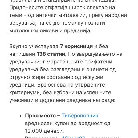
Придонесите опфатија широк спектар на
теми – од антички митологии, преку народни
верувања, па сè до помалку познати
митолошки ликови и преданија.
Вкупно учествуваа
7 корисници
и беа
напишани
138 статии
. По завршувањето на
уредувачкиот маратон, сите прифатени
уредувања беа разгледани и оценети од
стручно жири составено од искусни
уредници. Врз основа на утврдените
критериуми, беа избрани најуспешните
учесници и доделени следниве награди:
Прво место
–
Тиверополник
–
вредносен купон во вредност од
12.000 денари.