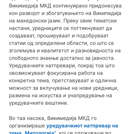
Викимедија МКД континуирано придонесува
кон развојот и збогатувањето на Википедија
на македонски јазик. Преку овие тематски
настани, уредниците се поттикнуваат да
создаваат, прошируваат и подобруваат
статии од определени области, со што се
зголемува и квалитетот и разновидноста на
слободното знаење достапно за јавноста.
Уредувачките натпревари, покрај тоа што
овозможуваат фокусирана работа на
конкретна тема, претставуваат и одлична
можност за вклучување на нови уредници,
размена на искуства и унапредување на
уредувачките вештини.
Во таа насока, Викимедија МКД го
организираше
уредувачкиот натпревар на
тема „Митологија“
, кој се одржуваше во