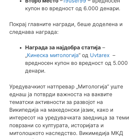
Второ место
–
19user99
– вредносен
купон во вредност од 6.000 денари.
Покрај главните награди, беше доделена и
следнава награда:
Награда за најдобра статија
–
„
Кинеска митологија
“ од
Uvtarex
–
вредносен купон во вредност од 5.000
денари.
Уредувачкиот натпревар „Митологија“ уште
еднаш ја потврди важноста на ваквите
тематски активности за развојот на
Википедија на македонски јазик, како и
интересот на уредувачката заедница за теми
поврзани со културата, историјата и
митолошкото наследство. Викимедија МКД