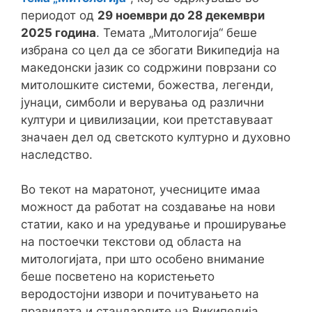
периодот од
29 ноември до 28 декември
2025 година
. Темата „Митологија“ беше
избрана со цел да се збогати Википедија на
македонски јазик со содржини поврзани со
митолошките системи, божества, легенди,
јунаци, симболи и верувања од различни
култури и цивилизации, кои претставуваат
значаен дел од светското културно и духовно
наследство.
Во текот на маратонот, учесниците имаа
можност да работат на создавање на нови
статии, како и на уредување и проширување
на постоечки текстови од областа на
митологијата, при што особено внимание
беше посветено на користењето
веродостојни извори и почитувањето на
правилата и стандардите на Википедија.