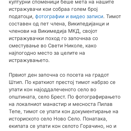
културни споменици беше мета на нашите
истражувачи кои собраа голем број
податоци,
фотографии и видео записи
. Тимот
составен од пет члена, Википедијанци и
членови на Викимедија МКД, својот
истражувачки поход го започнаа со
сместување во Свети Николе, како
најпогодно место за целите на
истражувањето.
Првиот ден започна со посета на градот
Штип. По краткиот престој тимот набрзо се
упати кон најоддалеченото село во
општината, село Брест. По фотографирањето
на локалниот манастир и месноста Пилав
Тепе, тимот се упати кон документирање на
историското село Ново Село. Понатака,
екипата се упати кон селото Горачино, но и