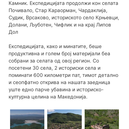
Камник. Експедицијата продолжи кон селата
Почивало, Стар Караорман, Чардаклија,
Судик, Врсаково, историското село Крњевци,
Долани, Љуботен, Чифлик и на крај Липов
Дол
Експедицијата, како и минатите, беше
продуктивна и голем број материјали беа
собрани за селата од овој регион. Со
посетени 30 села, 2 историски села и
поминати 600 километри пат, тимот детално
и сеопфатно открива на нашата заедница
уште едно парче убавина и историско-
културна целина на Македонија.