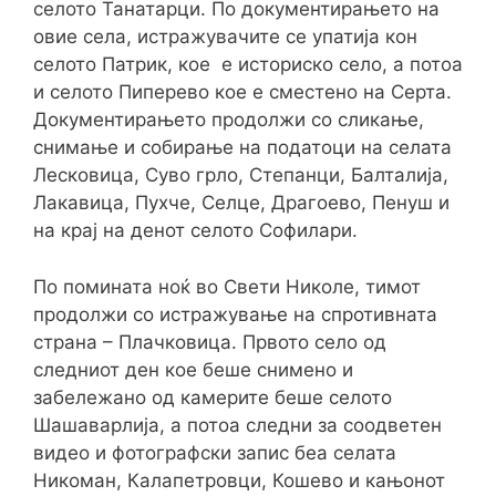
селото Танатарци. По документирањето на
овие села, истражувачите се упатија кон
селото Патрик, кое е историско село, а потоа
и селото Пиперево кое е сместено на Серта.
Документирањето продолжи со сликање,
снимање и собирање на податоци на селата
Лесковица, Суво грло, Степанци, Балталија,
Лакавица, Пухче, Селце, Драгоево, Пенуш и
на крај на денот селото Софилари.
По помината ноќ во Свети Николе, тимот
продолжи со истражување на спротивната
страна – Плачковица. Првото село од
следниот ден кое беше снимено и
забележано од камерите беше селото
Шашаварлија, а потоа следни за соодветен
видео и фотографски запис беа селата
Никоман, Калапетровци, Кошево и кањонот