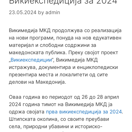
Викиекспедиција за 2024
23.05.2024
by
admin
Викимедија МКД продолжува со реализација
на нови програми, понуда на нов едукативен
материјал и слободни содржини за
македонската публика. Преку својот проект
„
Викиекспедиции
“, Викимедија МКД
истражува, документира и енциклопедиски
презентира места и локалитети од сите
делови на Македонија.
Оваа година во периодот од 26 до 28 април
2024 година тимот на Викимедија МКД ја
одржа својата
прва викиекспедиција за 2024
.
Штипската околина, со своите преубави
села, природни убавини и историско-