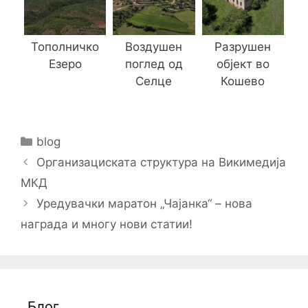
Тополничко
Воздушен
Разрушен
Езеро
поглед од
објект во
Селце
Кошево
Categories
blog
Post
Организациската структура на Викимедија
navigation
МКД
Уредувачки маратон „Чајанка“ – нова
награда и многу нови статии!
Блог