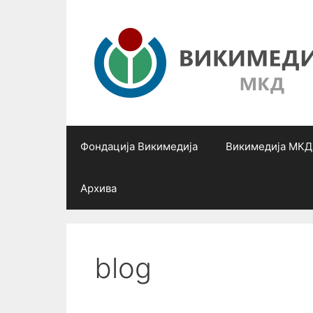
Skip
to
content
Фондација Викимедија
Викимедија МКД
Архива
blog