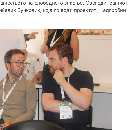
во ширењето на слободното знаење. Овогодинешниот
иќевиќ Вучковиќ, која го води проектот „Надгробни