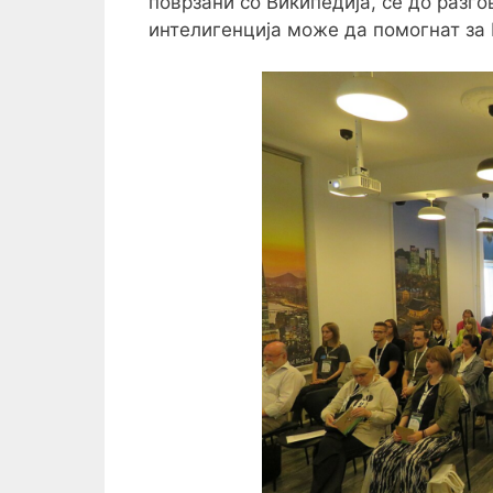
поврзани со Википедија, сè до разго
интелигенција може да помогнат за 