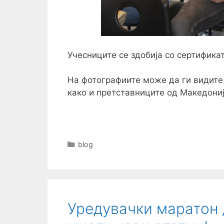
Учесниците се здобија со сертифика
На фотографиите може да ги видите 
како и претставниците од Македониј
Categories
blog
Уредувачки маратон „