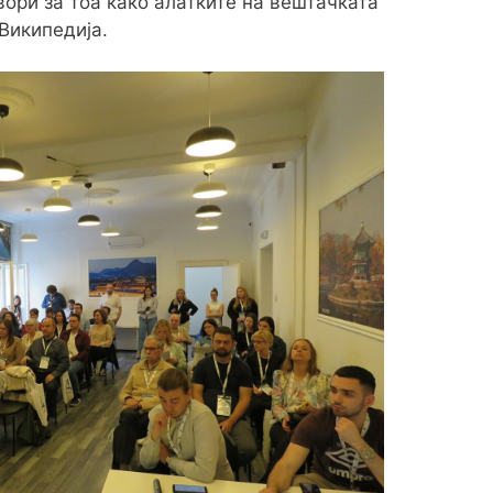
вори за тоа како алатките на вештачката
Википедија.