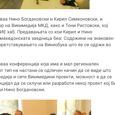
уваа Нино Богдановски и Кирил Симеоновски, и
р на Викимедија МКД, како и Тони Ристовски, кој
ИЕ хаб. Предавањата со кои Кирил и Нино
 македонската заедница беа: Содржини на знаковен
 претставувањето на Викиобука што ќе се одржи во
оваа конференција која има и мал регионален
т тип на настани се одличен начин да се види што
педија и сите Викимедини проекти, можност е да се
нцијал да се склучи или разработи некој проект кој б
ви Нино Богдановски.