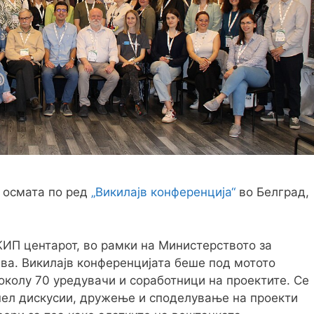
а осмата по ред
„Викилајв конференција“
во Белград,
ИП центарот, во рамки на Министерството за
ва. Викилајв конференцијата беше под мотото
 околу 70 уредувачи и соработници на проектите. Се
ел дискусии, дружење и споделување на проекти