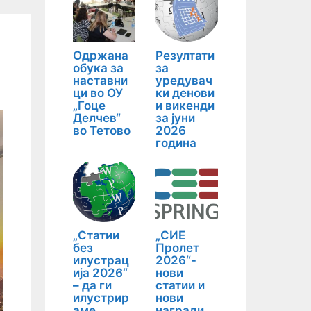
Одржана
Резултати
обука за
за
наставни
уредувач
ци во ОУ
ки денови
„Гоце
и викенди
Делчев“
за јуни
во Тетово
2026
година
„Статии
„СИЕ
без
Пролет
илустрац
2026“-
ија 2026“
нови
– да ги
статии и
илустрир
нови
аме
награди