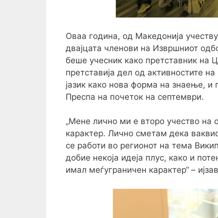
Оваа година, од Македонија учеств
двајцата членови на Извршниот одбо
беше учесник како претставник на Ц
претставија дел од активностите на
јазик како нова форма на знаење, и
Преспа на почеток на септември.
„Мене лично ми е второ учество на 
карактер. Лично сметам дека ваквио
се работи во регионот на тема Вики
добие некоја идеја плус, како и поте
имал меѓуграничен карактер“ – ијза