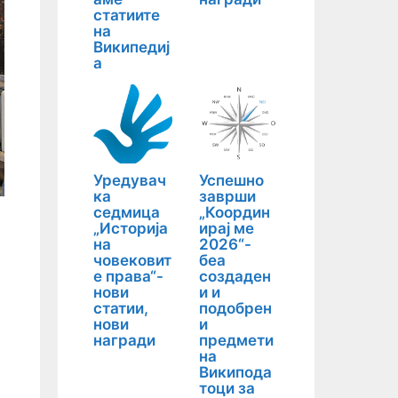
статиите
на
Википедиј
а
Уредувач
Успешно
ка
заврши
седмица
„Координ
„Историја
ирај ме
на
2026“-
човековит
беа
е права“-
создаден
нови
и и
статии,
подобрен
нови
и
награди
предмети
на
Википода
тоци за