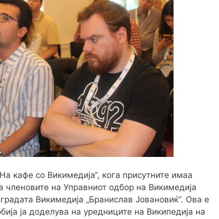
На кафе со Викимедија“, кога присутните имаа
 членовите на Управниот одбор на Викимедија
аградата Викимедија „Бранислав Јовановиќ“. Ова е
бија ја доделува на уредниците на Википедија на