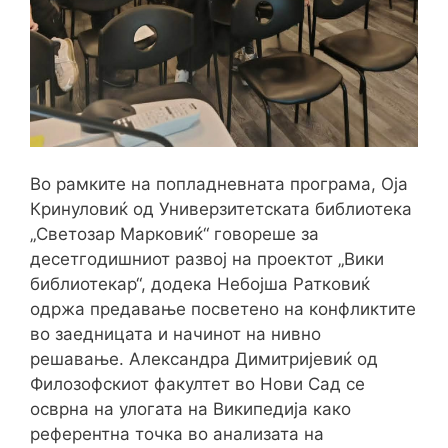
Во рамките на попладневната програма, Оја
Кринуловиќ од Универзитетската библиотека
„Светозар Марковиќ“ говореше за
десетгодишниот развој на проектот „Вики
библиотекар“, додека Небојша Ратковиќ
одржа предавање посветено на конфликтите
во заедницата и начинот на нивно
решавање. Александра Димитријевиќ од
Филозофскиот факултет во Нови Сад се
осврна на улогата на Википедија како
референтна точка во анализата на