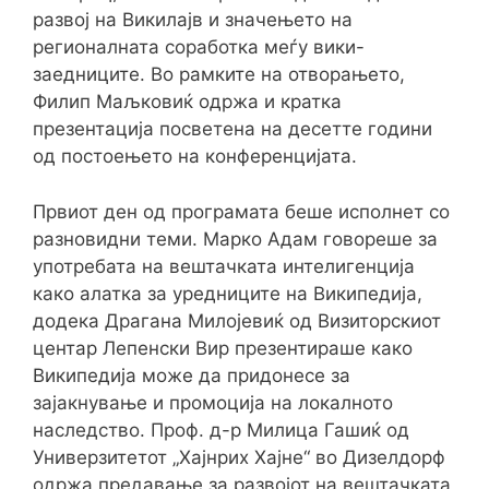
развој на Викилајв и значењето на
регионалната соработка меѓу вики-
заедниците. Во рамките на отворањето,
Филип Маљковиќ одржа и кратка
презентација посветена на десетте години
од постоењето на конференцијата.
Првиот ден од програмата беше исполнет со
разновидни теми. Марко Адам говореше за
употребата на вештачката интелигенција
како алатка за уредниците на Википедија,
додека Драгана Милојевиќ од Визиторскиот
центар Лепенски Вир презентираше како
Википедија може да придонесе за
зајакнување и промоција на локалното
наследство. Проф. д-р Милица Гашиќ од
Универзитетот „Хајнрих Хајне“ во Дизелдорф
одржа предавање за развојот на вештачката