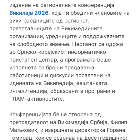
издание на регионалната конференција
Викилајв 2026
, која ги обедини членовите на
вики-заедниците од регионот,
претставниците на Викимедиините
организации, уредниците и поддржувачите
на слободното знаење. Настанот се одржа
во Српско-корејскиот информатичко-
пристапен центар, а програмата беше
исполнета со бројни предавања,
работилници и дискусии посветени на
иднината на Википедија, вештачката
интелигенција, образовните програми и
ГЛАМ-активностите.
Конференцијата беше отворена од
претседателот на
Викимедија Србија
, Филип
Маљковиќ, и извршната директорка Горана
Гомирац, кои се осврнаа на десетгодишниот