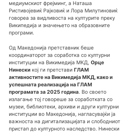
медиумскиот фрејминг, а Наташа
Ристивојевиќ Рајковиќ и Лора Милутиновиќ
говореа за видливоста на културите преку
Википедија и значењето на образовните
програми.
Од Македонија претставник беше
координаторот за соработка со културни
институции на Викимедија МКД,
Орце
Нинески
кој ги претстави
ГЛАМ
активностите на Викимедија МКД, како и
успешната реализација на ГЛАМ
програмата за 2025 година
. Во своето
излагање тој говореше за соработката со
музеи, библиотеки, архиви и други културни
институции во Македонија, нагласувајќи ја
важноста на дигитализацијата и слободниот
пристап до културното наследство. Нинески