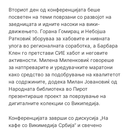
Вториот ден од конференцијата беше
посветен на теми поврзани со развојот на
заедницата и идните насоки на вики-
движењето. Горана Гомирац и Небојша
Ратковиќ зборуваа за хабовите и нивната
улога во регионалната соработка, а Барбара
Клен го претстави СИЕ хабот и неговите
активности. Милена Миленковиќ говореше
за натпреварите и уредувачките маратони
како средство за подобрување на квалитетот
на содржините, додека Милан Јовановиќ од
Народната библиотека во Пирот
презентираше проект за поврзување на
дигиталните колекции со Википедија.
Конференцијата заврши со дискусија „На
кафе со Викимедија Србија“ и свечено