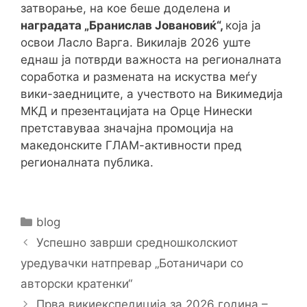
затворање, на кое беше доделена и
наградата „Бранислав Јовановиќ“,
која ја
освои Ласло Варга. Викилајв 2026 уште
еднаш ја потврди важноста на регионалната
соработка и размената на искуства меѓу
вики-заедниците, а учеството на Викимедија
МКД и презентацијата на Орце Нинески
претставуваа значајна промоција на
македонските ГЛАМ-активности пред
регионалната публика.
Categories
blog
Post
Успешно заврши средношколскиот
navigation
уредувачки натпревар „Ботаничари со
авторски кратенки“
Прва викиекспедиција за 2026 година –