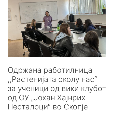
Одржана работилница
,,Растенијата околу нас“
за ученици од вики клубот
од ОУ „Јохан Хајнрих
Песталоци“ во Скопје