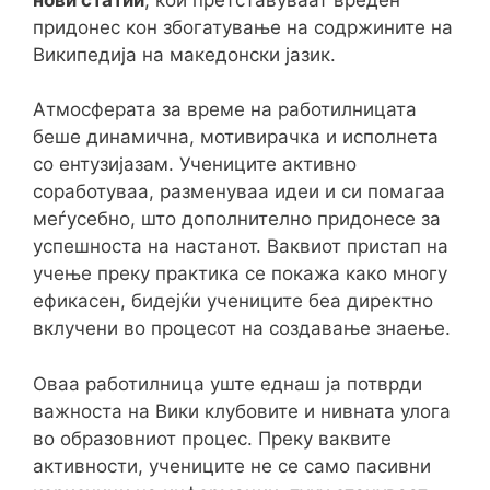
придонес кон збогатување на содржините на
Википедија на македонски јазик.
Атмосферата за време на работилницата
беше динамична, мотивирачка и исполнета
со ентузијазам. Учениците активно
соработуваа, разменуваа идеи и си помагаа
меѓусебно, што дополнително придонесе за
успешноста на настанот. Ваквиот пристап на
учење преку практика се покажа како многу
ефикасен, бидејќи учениците беа директно
вклучени во процесот на создавање знаење.
Оваа работилница уште еднаш ја потврди
важноста на Вики клубовите и нивната улога
во образовниот процес. Преку ваквите
активности, учениците не се само пасивни