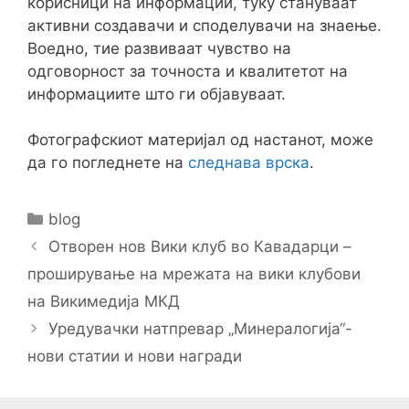
корисници на информации, туку стануваат
активни создавачи и споделувачи на знаење.
Воедно, тие развиваат чувство на
одговорност за точноста и квалитетот на
информациите што ги објавуваат.
Фотографскиот материјал од настанот, може
да го погледнете на
следнава врска
.
Categories
blog
Post
Отворен нов Вики клуб во Кавадарци –
navigation
проширување на мрежата на вики клубови
на Викимедија МКД
Уредувачки натпревар „Минералогија“-
нови статии и нови награди