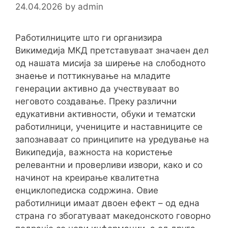
24.04.2026
by
admin
Работилниците што ги организира
Викимедија МКД претставуваат значаен дел
од нашата мисија за ширење на слободното
знаење и поттикнување на младите
генерации активно да учествуваат во
неговото создавање. Преку различни
едукативни активности, обуки и тематски
работилници, учениците и наставниците се
запознаваат со принципите на уредување на
Википедија, важноста на користење
релевантни и проверливи извори, како и со
начинот на креирање квалитетна
енциклопедиска содржина. Овие
работилници имаат двоен ефект – од една
страна го збогатуваат македонското говорно