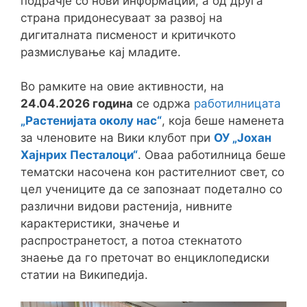
подрачје со нови информации, а од друга
страна придонесуваат за развој на
дигиталната писменост и критичкото
размислување кај младите.
Во рамките на овие активности, на
24.04.2026 година
се одржа
работилницата
„Растенијата околу нас“
, која беше наменета
за членовите на Вики клубот при
ОУ „Јохан
Хајнрих Песталоци“
. Оваа работилница беше
тематски насочена кон растителниот свет, со
цел учениците да се запознаат подетално со
различни видови растенија, нивните
карактеристики, значење и
распространетост, а потоа стекнатото
знаење да го преточат во енциклопедиски
статии на Википедија.