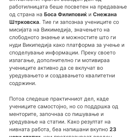
работилницата беше посветен на предавање
од страна на
Боса Филиповиќ
и
Снежана
Штрковска
. Тие ги запознаа учениците со
мисијата на Викимедија, значењето на
слободното знаење и можностите што ги
нуди Википедија како платформа за учење и
споделување информации. Преку своето
излагање, дополнително ги мотивираа
учениците активно да се вклучат во
уредувањето и создавањето квалитетни
содржини.
Потоа следеше практичниот дел, каде
учениците самостојно, но со поддршка од
менторите, започнаа со пишување и
уредување на статии. Како резултат на
нивната работа, беа напишани вкупно
23
нови статии
, кои претставуваат вреден