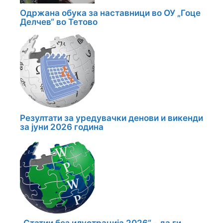
Одржана обука за наставници во ОУ „Гоце
Делчев“ во Тетово
Резултати за уредувачки денови и викенди
за јуни 2026 година
„Статии без илустрација 2026“ – да ги