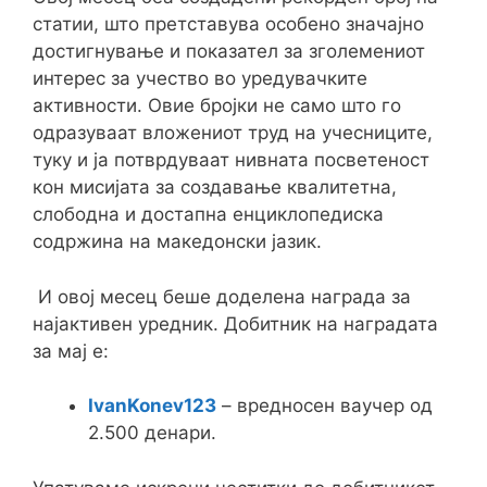
статии, што претставува особено значајно
достигнување и показател за зголемениот
интерес за учество во уредувачките
активности. Овие бројки не само што го
одразуваат вложениот труд на учесниците,
туку и ја потврдуваат нивната посветеност
кон мисијата за создавање квалитетна,
слободна и достапна енциклопедиска
содржина на македонски јазик.
И овој месец беше доделена награда за
најактивен уредник. Добитник на наградата
за мај е:
IvanKonev123
– вредносен ваучер од
2.500 денари.