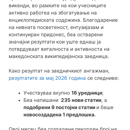
викенди, во рамките на кои учесниците
активно работеа на збогатување на
енциклопедиската содржина. Благодарение
на нивната посветеност, ентузијазам и
континуиран придонес, беа остварени
значајни резултати кои уште еднаш ја
потврдуваат виталноста и активноста на
македонската википедијанска заедница.
Како резултат на заедничкиот ангажман,
резултатите за мај 2026 година
се следниве:
Учествуваа вкупно
16 уредници
;
Беа напишани
235 нови статии
, а
подобрени 9 постојни статии
и беше
новосоздадена 1 предлошка.
Овој месец беa создадени рекорден број на