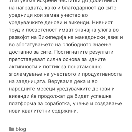
Упатуваме искрени честитки до добитникот
на наградата, како и благодарност до сите
уредници кои земаа учество во
уредувачките денови и викенди. Нивниот
труд и посветеност имаат значајна улога во
развојот на Википедија на македонски јазик и
во збогатувањето на слободното знаење
достапно за сите. Постигнатите резултати
претставуваат силна основа за идните
активности и поттик за понатамошно
зголемување на учеството и продуктивноста
на заедницата. Веруваме дека и во
наредните месеци уредувачките денови и
викенди ќе продолжат да бидат успешна
платформа за соработка, учење и создавање
нови квалитетни содржини.
Categories
blog