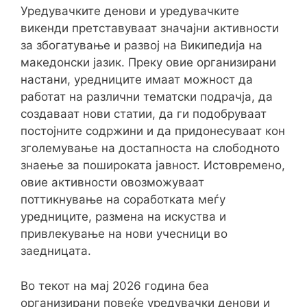
Уредувачките денови и уредувачките
викенди претставуваат значајни активности
за збогатување и развој на Википедија на
македонски јазик. Преку овие организирани
настани, уредниците имаат можност да
работат на различни тематски подрачја, да
создаваат нови статии, да ги подобруваат
постојните содржини и да придонесуваат кон
зголемување на достапноста на слободното
знаење за пошироката јавност. Истовремено,
овие активности овозможуваат
поттикнување на соработката меѓу
уредниците, размена на искуства и
привлекување на нови учесници во
заедницата.
Во текот на мај 2026 година беа
организирани повеќе уредувачки денови и